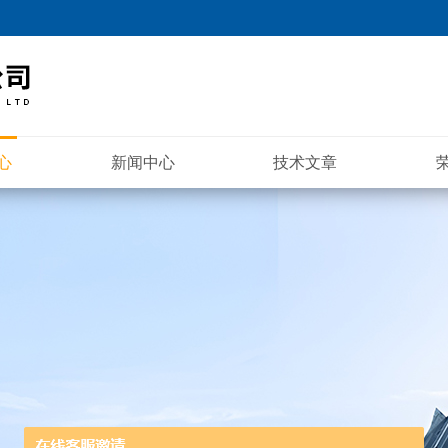
心
新闻中心
技术文章