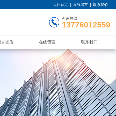
返回首页
在线留言
联系我们
咨询热线
13776012559
荣誉资质
在线留言
联系我们