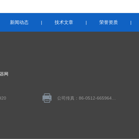
新闻动态
技术文章
荣誉资质
|
|
|
|
器网
920
公司传真：86-0512-66596406