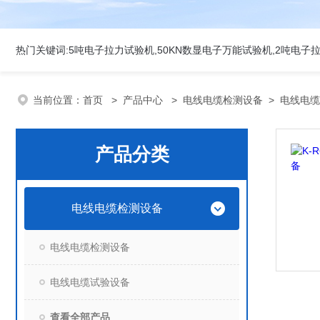
当前位置：
首页
>
产品中心
>
电线电缆检测设备
>
电线电缆
产品分类
电线电缆检测设备
电线电缆检测设备
电线电缆试验设备
查看全部产品