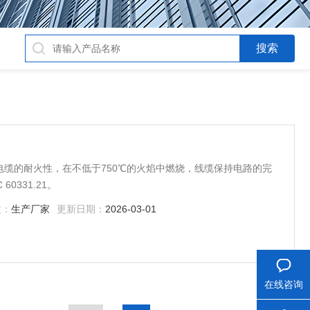
缆的耐火性，在不低于750℃的火焰中燃烧，线缆保持电路的完
60331.21。
质：
生产厂家
更新日期：
2026-03-01
在线咨询