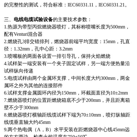
的完整性的测试，符合标准：IEC60331.11，IEC60331.21。
三、
电线电缆试验设备
的主要技术参数：
1.热源为带型丙烷燃烧器喷灯，其标称喷嘴长度为500mm，
配有Venturi混合器
2.燃烧孔3排交错排列，燃烧器前端平均宽度：15mm，孔直
径：1.32mm，孔中心距：3.2mm
3.喷嘴板的两面各设置一排引导孔，保持火焰燃烧
4.试样架一端安装有一个夹子固定试样，另一端方便热量沿
试样纵向传递
5.电缆试样由两个金属环支撑，中间长度大约300mm，两金
属环之外为其他的连接部件
6.试样支撑金属圆环内径为150mm，环截面直径为10±2mm
7.燃烧器喷灯的位置距燃烧箱底不少于200mm，并且距离箱
壁不少于300mm
8.燃烧器喷灯横轴距线缆试样下端为70±10mm，喷灯纵轴距
线缆垂直轴大约45mm
9.两个热电偶（A，B）水平安装在距燃烧器中心线45mm远
的左右两边，检查火焰温度在750+50℃