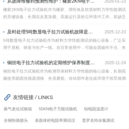
正确使用方法，是确保实验结果准确、设备安全运行的基础；只...
从故障维修到预测性维护：橡胶2KN电子拉力试验机保养机制升级路径解析
2026-01-23
橡胶2KN电子拉力试验机作为橡胶、弹性体及软质材料力学性能测试
的关键设备，长期在反复加载、高速运行及粉尘环境中工作。若缺乏
系统性维护，易出现传感器漂移、夹具磨损、传动异响、横梁卡滞或
数据失准等问题，直接影响测试结果的可靠性与设备使用寿命。橡...
及时处理5吨数显电子拉力试验机故障是保障测试准确性的关键
2025-12-23
5吨数显电子拉力试验机作为材料力学性能测试的核心设备，广泛应
用于质检、研发与生产一线。在日常使用中，可能会因操作不当、夹
具磨损或传感器漂移等问题，导致数据异常、加载失稳甚至设备停
机。科学识别并及时处理5吨数显电子拉力试验机的故障，是保障测
铜丝电子拉力试验机的定期维护保养制度分享
2025-11-24
试...
铜丝电子拉力试验机作为检测导体材料力学性能的核心设备，长期高
频使用易因传感器漂移、夹具磨损、传动部件老化或环境干扰导致测
试数据失真。尤其铜丝柔软、直径微小（常低于1mm），对设备稳定
性要求高。建立铜丝电子拉力试验机科学的定期维护保养制度，是...
友情链接 / LINKS
换气老化试验箱
50KN电子万能试验机
铂电阻温度计
全铜快插接头
表面体积电阻率测试仪
普罗名特余氯测试