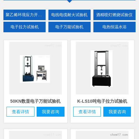
聚乙烯环境应力开裂试验仪
电线电缆耐火试验机
酒精喷灯燃烧试验仪
电子拉力试验机
电子万能试验机
电热恒温水浴
电线电缆检测设备
橡胶塑料检测设备
老化试验箱
高低温试验箱
恒温恒湿箱
电动窗帘轨道角度弯弧机
灼热丝测试仪
漏电起痕试验机
针焰试验机
极限氧指数仪
电线电缆垂直燃烧试验机
矿缆负载燃烧试验仪
橡塑线缆燃烧试验机
交联电缆切片机
热稳定试验机
自然换气老化箱
紫外老化箱
臭氧老化箱
50KN数显电子万能试验机
K-LS10吨电子拉力试验机
查看详情
电热恒温油槽
我要咨询
查看详情
塑料水平垂直燃烧试验机
卷绕扭转试验机
我要咨询
电线电缆外套耐刮磨试验机
汽车线耐刮磨试验机
线缆二三轮曲挠试验机
低温拉伸卷绕智能试验箱
橡胶塑料平板硫化机
口罩打耳带机