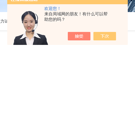
欢迎您！
来自局域网的朋友！有什么可以帮
助您的吗？
热门关键词:5吨电子拉力试验机,50KN数显电子万能试验机,2吨电子拉力试验机,铜丝电子拉力试验机,铝线电子拉力试验机,塑胶电子拉力试验机.