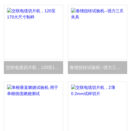
交联电缆切片机，120至170大尺寸制样
卷绕扭转试验机--强力三爪夹具