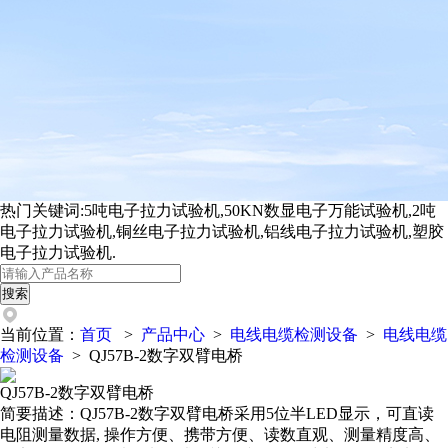
热门关键词:5吨电子拉力试验机,50KN数显电子万能试验机,2吨
电子拉力试验机,铜丝电子拉力试验机,铝线电子拉力试验机,塑胶
电子拉力试验机.
当前位置：
首页
>
产品中心
>
电线电缆检测设备
>
电线电缆
检测设备
> QJ57B-2数字双臂电桥
QJ57B-2数字双臂电桥
简要描述：
QJ57B-2数字双臂电桥采用5位半LED显示，可直读
电阻测量数据, 操作方便、携带方便、读数直观、测量精度高、