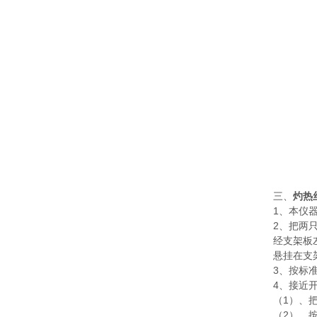
三、
灼热
1、本仪
2、把两
经支架板
悬挂在支
3、按标
4、接近
（1）、
（2）、