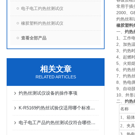
各级质检
常用于插头
电子电工灼热丝测试仪
2000、
灼热丝和
橡胶塑料灼热丝测试仪
橡胶塑料
一、
灼热
查看全部产品
1、工作电
2、加热温
3、灼热时间
4、起燃时
5、火焰熄
相关文章
6、灼热丝
7、灼热丝
RELATED ARTICLES
8、热电偶
9、自动
灼热丝测试仪设备的操作事项
10、外形
二、
灼热
K-R5169灼热丝试验仪适用哪个标准及试验方法和参数
名称
1
、箱体
电子电工产品灼热丝测试仪符合哪些标准
2
、夹具
3
、热电