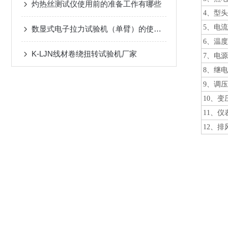
灼热丝测试仪使用前的准备工作有哪些
4
、型头
5
、电流
数显式电子拉力试验机（单臂）的使用注意事项
6
、温度
K-LJN线材卷绕扭转试验机厂家
7
、电源
8
、继电
9
、调压
10
、变
11
、仪
12
、排