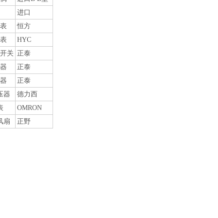
进口
表
恒方
表
HYC
开关
正泰
器
正泰
器
正泰
压器
德力西
表
OMRON
风扇
正野