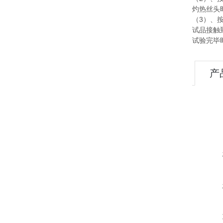
灼热丝头
（3）、
试品接触
试验完毕
产