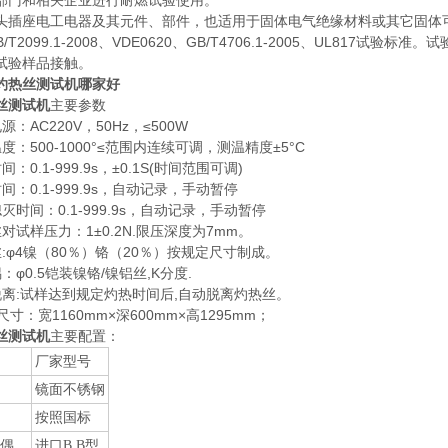
部门和相关企业进行耐燃试验使用。
插座电工电器及其元件、部件，也适用于固体电气绝缘材料或其它固体可燃材料，参考G
GB/T2099.1-2008、VDE0620、GB/T4706.1-2005、UL
试验样品接触。
灼热丝测试机哪家好
丝测试机
主要参数
源：AC220V，50Hz，≤500W
度：500-1000°≤范围内连续可调，测温精度±5°C
：0.1-999.9s，±0.1S(时间范围可调)
间：0.1-999.9s，自动记录，手动暂停
灭时间：0.1-999.9s，自动记录，手动暂停
对试样压力：1±0.2N.限压深度为7mm。
:φ4镍（80％）铬（20％）按规定尺寸制成。
：φ0.5铠装镍铬/镍铝丝,K分度.
脱离:试样达到规定灼热时间后,自动脱离灼热丝。
尺寸：宽1160mm×深600mm×高1295mm；
丝测试机
主要配置：
厂家型号
镜面不锈钢
按照国标
偶
进口
B B
型