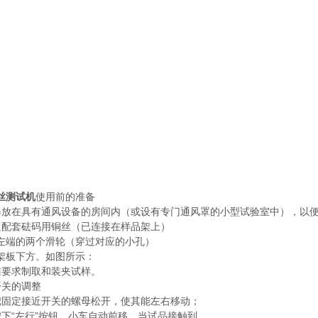
丝测试机
使用前的准备
器放在具有通风设备的房间内（或设有专门通风罩的小型试验室中），以
只配套砝码用铜丝（已连接在样品架上）
左端的两个滑轮（穿过对应的小孔）
架板下方。如图所示：
准要求制取和装夹试样。
开关的调整
把固定接近开关的螺母松开，使其能左右移动；
按下“左行”按钮，小车自动前移，当试品接触到