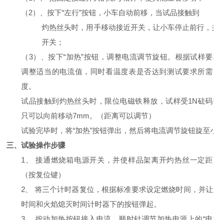
（2）、按下“左行”按钮，小车自动前移，当试品接触到
灼热丝头时，用手移动接近开关，让小车停止前行，并
开关；
（3）、按下“加热”按钮，调整电流调节旋钮。根据试样要
调整适当的电流值，同时看温度表是否达到测试要求所需
度。
试品接触到灼热丝头时，限位电磁铁释放，试样受1N砝码
只可以向前移动7mm。（距离可以调节）
试验完毕时，将“加热”按钮弹出，然后将电流调节旋钮旋至小
三、
试验操作步骤
1、 接通燃烧箱电源开关，并使样品架离开灼热丝一定距
（按复位键）
2、 将三个计时器复位，根据标准要求设定燃烧时间，并让
时间和火焰熄灭时间计时器下的按钮弹起。
3、 按动加热按钮接入电流，顺时针调节加热电源上的“电