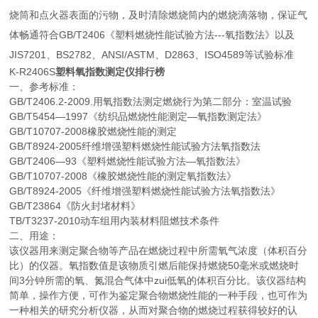
烧筒和点火器表面的污物，及时清除燃烧筒内的燃烧滴落物，保证气
体畅通符合GB/T2406《塑料燃烧性能试验方法---氧指数法》以及
JIS7201、BS2782、ANSI/ASTM、D2863、ISO4589等试验标准
K-R2406S
塑料氧指数测定仪排行榜
一、参考标准：
GB/T2406.2-2009.用氧指数法测定燃烧行为第二部分：室温试验
GB/T5454—1997《纺织品燃烧性能测定—氧指数测定法》
GB/T10707-2008橡胶燃烧性能的测定
GB/T8924-2005纤维增强塑料燃烧性能试验方法氧指数法
GB/T2406—93《塑料燃烧性能试验方法—氧指数法》
GB/T10707-2008《橡胶燃烧性能的测定氧指数法》
GB/T8924-2005《纤维增强塑料燃烧性能试验方法氧指数法》
GB/T23864《防火封堵材料》
TB/T3237-2010动车组用内装材料阻燃技术条件
二、用途：
该仪器用来测定聚合物等产品在燃烧过程中所需氧气浓度（体积百分
比）的仪器。氧指数值是该物质引燃后能保持燃烧50毫米或燃烧时
间3分钟所需的氧、氮混合气体中zui低氧的体积百分比。该仪器结构
简单，操作方便，可作为鉴定聚合物燃烧性能的一种手段，也可作为
一种相关的研究分析仪器，从而对聚合物的燃烧过程获得较好的认