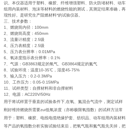
识。本仪器适用于塑料、橡胶、纤维增强塑料、防火防堵材料、动车
组用内装材料、泡沫等材料的燃烧性能的测试，其测定结果准确，再
现性好。是研究生产阻燃材料*的试验仪器。
三、技术参数：
1、燃烧筒内径：100mm
2、燃烧筒高度：450mm
3、流量计精度：2.5级
4、压力表精度：2.5级
5、压力表分辨率：0.01MPa
6、氧浓度指示表分辨率：0.1%
7、气源：GB3863规定的氧气、GB3864规定的氮气
8、试验环境：温度10-35℃，湿度45-75%
9、输入压力：0.2-0.3MPa
10、工作压力：0.05-0.15MPa
11、试样类型：自撑材料和非自撑材料
12、电源：AC220V/50Hz
用于将试样置于垂直的试验条件下,在氧、氮混合气流中，测定试样
刚好维持燃烧所需要zui低氧浓度（亦称极限氧指数）的试样方法常
用于：塑料、橡胶、电线电缆绝缘护套、纺织品、动车组用内装材料
等产品的氧指数分析实验试验结束后，把氧气瓶和氮气瓶先关掉，把