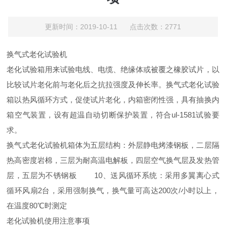
更新时间：2019-10-11 点击次数：2771
换气式老化试验机
老化试验箱用来试验电线、电缆、
绝缘体
或被覆之橡胶试片，以
比较试片老化前与老化后之抗拉强度及伸长率。换气式老化试验
箱以热风循环方式，促使试片老化，内箱密闭性强，具有抽换内
箱空气装置，设有超温自动切断保护装置，符合ul-1581试验要
求。
换气式老化试验机
箱体为五层结构：外层静电烤漆钢板，二层隔
热高密度岩棉，三层为耐高温电解板，四层空气换气层及发热管
层，五层为不锈钢板 10、送风循环系统：采用多翼离心式
循环风扇2台，采用强制换气，换气量可高达200次/小时以上，
在温度80℃时测定
老化试验机使用
注意事项