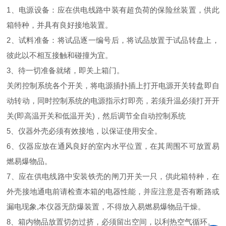
1、电源设备：应在供电线路中装有超负荷的保险丝装置，供此
箱特种，并具有良好接地装置。
2、试料准备：将试品逐一编号后，将试品放置于试品转盘上，
彼此以不相互接触和碰撞为宜。
3、待一切准备就绪，即关上箱门。
关闭控制系统各个开关，将电源插扑插上打开电源开关转盘即自
动转动，同时控制系统的电源指示灯即亮，若须升温必须打开开
关(即高温开关和低温开关)，然后调节全自动控制系统
5、仪器外壳必须有效接地，以保证使用安全。
6、仪器应放在通风良好的室内水平位置，在其周围不可放置易
燃易爆物品。
7、应在供电线路中安装铁壳的闸刀开关一只，供此箱特种，在
外壳接地通电前请检查本箱的电器性能，并应注意是否有断路或
漏电现象,本仪器无防爆装置，不得放入易燃易爆物品干燥。
8、箱内物品放置切勿过挤，必须留出空间，以利热空气循环。