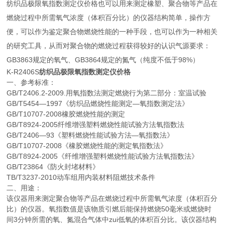
纺织品极限氧指数测定仪价格也可以用来测定橡塑、聚合物等产品在
燃烧过程中所需氧气浓度（体积百分比）的仪器结构简单，操作方
便，可以作为鉴定聚合物燃烧性能的一种手段，也可以作为一种相关
的研究工具，从而对聚合物的燃烧过程获得较好的认识气源要求：
GB3863规定的氧气、GB3864规定的氮气（纯度不低于98%）
K-R2406S
纺织品极限氧指数测定仪价格
一、参考标准：
GB/T2406.2-2009.用氧指数法测定燃烧行为第二部分：室温试验
GB/T5454—1997《纺织品燃烧性能测定—氧指数测定法》
GB/T10707-2008橡胶燃烧性能的测定
GB/T8924-2005纤维增强塑料燃烧性能试验方法氧指数法
GB/T2406—93《塑料燃烧性能试验方法—氧指数法》
GB/T10707-2008《橡胶燃烧性能的测定氧指数法》
GB/T8924-2005《纤维增强塑料燃烧性能试验方法氧指数法》
GB/T23864《防火封堵材料》
TB/T3237-2010动车组用内装材料阻燃技术条件
二、用途：
该仪器用来测定聚合物等产品在燃烧过程中所需氧气浓度（体积百分
比）的仪器。氧指数值是该物质引燃后能保持燃烧50毫米或燃烧时
间3分钟所需的氧、氮混合气体中zui低氧的体积百分比。该仪器结构