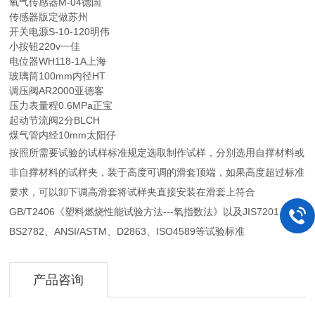
氧气传感器M-04德国
传感器版定做苏州
开关电源S-10-120明伟
小按钮220v一佳
电位器WH118-1A上海
玻璃筒100mm内径HT
调压阀AR2000亚德客
压力表量程0.6MPa正宝
起动节流阀2分BLCH
煤气管内经10mm太阳仔
按照所需要试验的试样标准规定选取制作试样，分别选用自撑材料或
非自撑材料的试样夹，装于高度可调的滑套顶端，如果高度超过标准
要求，可以卸下调高滑套将试样夹直接安装在滑套上符合
GB/T2406《塑料燃烧性能试验方法---氧指数法》以及JIS7201、
BS2782、ANSI/ASTM、D2863、ISO4589等试验标准
产品咨询