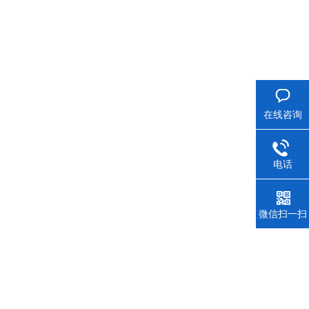
在线咨询
电话
微信扫一扫