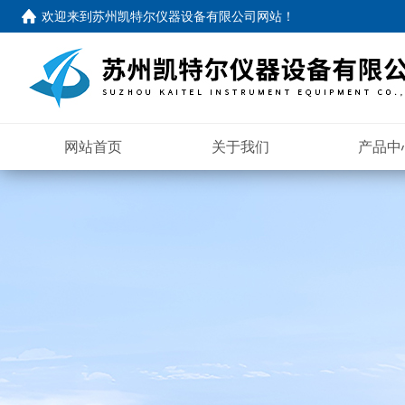
欢迎来到苏州凯特尔仪器设备有限公司网站！
网站首页
关于我们
产品中