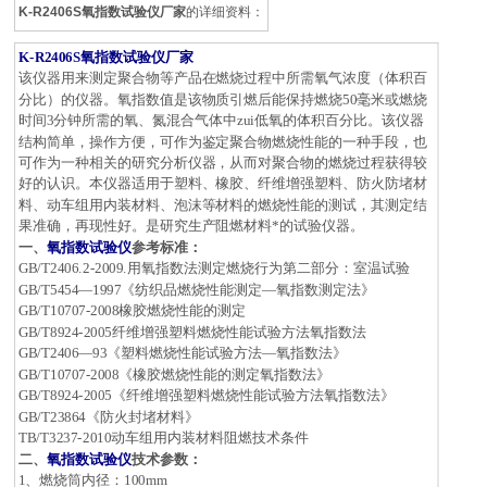
K-R2406S氧指数试验仪厂家
的详细资料：
K-R2406S
氧指数试验仪厂家
该仪器用来测定聚合物等产品在燃烧过程中所需氧气浓度（体积百
分比）的仪器。氧指数值是该物质引燃后能保持燃烧50毫米或燃烧
时间3分钟所需的氧、氮混合气体中zui低氧的体积百分比。该仪器
结构简单，操作方便，可作为鉴定聚合物燃烧性能的一种手段，也
可作为一种相关的研究分析仪器，从而对聚合物的燃烧过程获得较
好的认识。本仪器适用于塑料、橡胶、纤维增强塑料、防火防堵材
料、动车组用内装材料、泡沫等材料的燃烧性能的测试，其测定结
果准确，再现性好。是研究生产阻燃材料*的试验仪器。
一、
氧指数试验仪
参考标准：
GB/T2406.2-2009.
用氧指数法测定燃烧行为第二部分：室温试验
GB/T5454
—1997《纺织品燃烧性能测定—氧指数测定法》
GB/T10707-2008
橡胶燃烧性能的测定
GB/T8924-2005
纤维增强塑料燃烧性能试验方法氧指数法
GB/T2406
—93《塑料燃烧性能试验方法—氧指数法》
GB/T10707-2008
《橡胶燃烧性能的测定氧指数法》
GB/T8924-2005
《纤维增强塑料燃烧性能试验方法氧指数法》
GB/T23864
《防火封堵材料》
TB/T3237-2010
动车组用内装材料阻燃技术条件
二、
氧指数试验仪
技术参数：
1
、燃烧筒内径：100mm