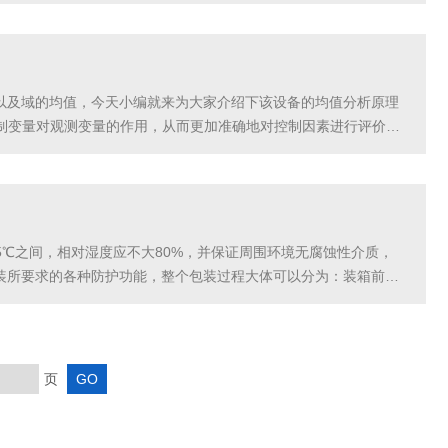
干扰电磁干扰的表现为力值波动很大。针对此种干扰应检查接地
统以及域的均值，今天小编就来为大家介绍下该设备的均值分析原理
制变量对观测变量的作用，从而更加准确地对控制因素进行评价。
受四个方面的影响：即控制变量的立作用、控制变量的交互作...
5℃之间，相对湿度应不大80%，并保证周围环境无腐蚀性介质，
包装所要求的各种防护功能，整个包装过程大体可以分为：装箱前处
装前处理首先对试验机上的可动部分进行固定，如双...
页