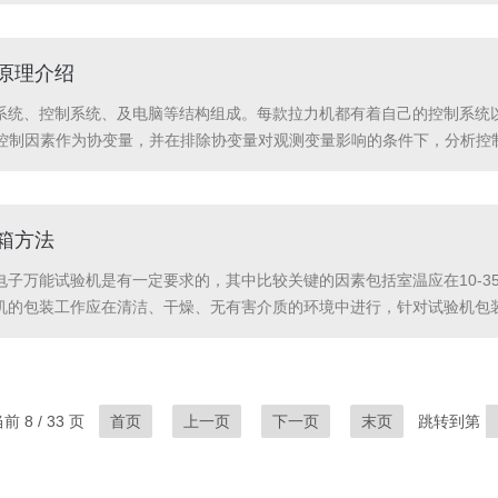
保险丝，损坏万能材料试验机的电路板，损坏交流伺服控制器。3、电磁
析原理介绍
动系统、控制系统、及电脑等结构组成。每款拉力机都有着自己的控制系
控制因素作为协变量，并在排除协变量对观测变量影响的条件下，分析控
想，并在分析观测变量变差时，考虑了协变量的影响，人为观测变量的变动
箱方法
电子万能试验机是有一定要求的，其中比较关键的因素包括室温应在10-3
验机的包装工作应在清洁、干燥、无有害介质的环境中进行，针对试验机
作应做到连续操作，一次完成，若中途停顿作业，应采取临时防护措施。包
 8 / 33 页
首页
上一页
下一页
末页
跳转到第