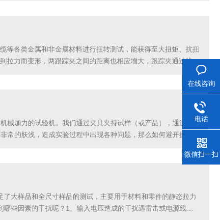
缆等各类金属和非金属材料进行扭转测试，能获得至大扭矩、抗扭
到拉力而变形，两跟踪夹之间的距离也相应增大，跟踪夹通过线绳
特殊性，对一种夹具，有时我们很难确定它到底更适合哪种试
在线咨询
电话
的机械加力的试验机。我们通过夹具夹持试样（或产品），通过加
还非常的肤浅，造成实验过程中出现各种问题，那么如何避开操作
使试样（或成品、半成品）的受力作用线尽量与传感器的力...
微信扫一扫
足了大样品和全尺寸样品的测试，主要用于材料和零件的静态拉力
到哪些因素的干扰呢？1、输入电压造成的干扰遇雷击或电源线导