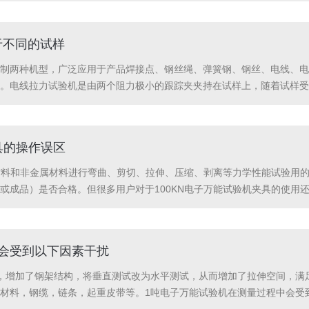
于不同的试样
制两种机型，广泛应用于产品焊接点、钢丝绳、弹簧钢、钢丝、电线、电
。电线拉力试验机是由两个阻力极小的跟踪夹夹持在试样上，随着试样受
踪编码器将位移变成电信号输入进微电脑采集控制系统。由于夹具结构的
具的操作误区
属材料和非金属材料进行弯曲、剪切、拉伸、压缩、剥离等力学性能试验用
或成品）是否合格。但很多用户对于100KN电子万能试验机夹具的使用
夹对试验很重要，直接影响试验的成败及测试数据的准确性。总的原则是：
会受到以下因素干扰
，增加了钢架结构，将垂直测试改为水平测试，从而增加了拉伸空间，满
材料，钢缆，链条，起重皮带等。1吨电子万能试验机在测量过程中会受