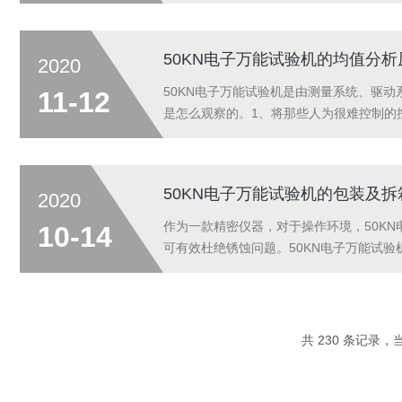
入的电流都会造成这种现象发生。它会烧毁
线...
50KN电子万能试验机的均值分
2020
50KN电子万能试验机是由测量系统、驱
11-12
是怎么观察的。1、将那些人为很难控制的
2、协方差分析仍然沿承方差分析的基本思
50KN电子万能试验机的包装及拆
2020
作为一款精密仪器，对于操作环境，50KN
10-14
可有效杜绝锈蚀问题。50KN电子万能试
理、抽真空、固定合箱三部分，整个包装工
共 230 条记录，当前