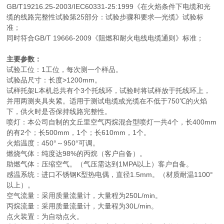
GB/T19216.25-2003/IEC60331-25:1999《在火焰条件下电缆和光
缆的线路完整性试验第25部分：试验步骤和要求—光缆》试验标
准；
同时符合GB/T 19666-2009《阻燃和耐火电线电缆通则》标准；
主要参数：
试验工位：1工位，每次测一个样品。
试验品尺寸：长度>1200mm。
试样托架L本机总共有个3个托线环，试验时将试样放于托线环上，
并用两测夹具夹紧。适用于测试电缆或光缆在不低于750℃的火焰
下，供火时是否保持线路完整性。
喷灯：本公司自制的文丘里空气丙烷混合型喷灯一共4个，长400mm
的有2个；长500mm，1个；长610mm，1个。
火焰温度：450°～950°可调。
燃烧气体：纯度达98%的丙烷（客户自备）。
助燃气体：压缩空气。（气压需达到1MPA以上）客户自备。
感温系统：进口不锈钢K型热电偶，直径1.5mm。（材质耐温1100°
以上）。
空气流量：采用质量流量计，大量程为250L/min。
丙烷流量：采用质量流量计，大量程为30L/min。
点火装置：为自动点火。