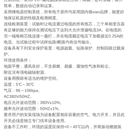
简单，数据自动记录和运算。
采用继电器控制系统，所有电子原件均采用国内领xian品牌，能更好
地保证机器的性能及检测精度。
连续检测装置：试验时让电流通过电缆的所有线芯，三个单相变压器
有足够的能力保持在测试电压下达到大允许泄漏电流3A。在电缆的
另一端每根芯线连接一盏灯，并在电缆额定电压下加载接近0.25A的
电流。当试验过程中试样短路/断路均有信号输出。
设备具有下列安全保护装置：电源超载、短路保护、控制回路过载保
护。
环境使用条件：
地面平整，通风良好，不含易燃、易爆、腐蚀性气体和粉尘。
附近没有强电磁辐射源。
设备周围留有适当的维护空间。
温度：5℃～30℃
气压：86～106kpa。
AC380V/50HZ。
电压允许波动范围：380V±10%。
频率允许波动范围：50HZ±1%。
要求用户的安装现场为设备配置相应容量的空气、电力开关，并且此
开关必须是独立专门供本设备使用。
设备不工作时，环境的温度应保持+0～45℃以内，并将振动燃烧装