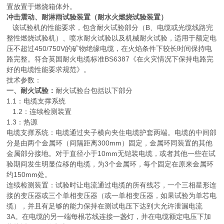
置放置于燃烧箱体外。
冲击震动、耐淋雨试验装置（耐水火燃烧试验装置）
该试验机的性能要求，包含耐火试验部分（B、电缆或光缆线路完
整性燃烧试验机）、喷水耐火试验以及机械耐火试验，适用于额定电
压不超过450/750V的矿物绝缘电缆，在火焰条件下较长时间保持电
路完整。符合英国耐火电缆标准BS6387《在火灾情况下保持电路完
好的电缆性能要求规范》。
技术参数：
一、耐火试验：
耐火试验台包括以下部分
1.1：电缆支撑系统
1.2：连续检测装置
1.3：热源
电缆支撑系统：电缆通过夹子横向夹住电缆护套两端。电缆的中间部
分是由两个金属环（间隔距离300mm）固定，金属环同装置的其他
金属部分接地。对于直径小于10mm无铠装电缆，或者其他一些在试
验期间发生明显位移的电缆，为3个金属环，每个固定在原来金属环
约150mm处。
连续检测装置：试验时让电流通过电缆的所有线芯，一个三相星形连
接的变压器或三个单相变压器（或一单相变压器，如果试验为单芯电
缆），并且有足够的能力保持在测试电压下达到大允许泄漏电流
3A。在电缆的另一端每根芯线连接一盏灯，并在电缆额定电压下加