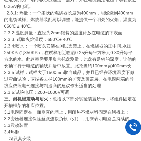
0.25A的电流。
2.3.1: 热量：一个条状的燃烧器长度为400mm，能燃烧到400mm
的电缆试样。燃烧器装配可以调整，能提供一个明亮的火焰，温度为
650℃ ± 40℃。
2.3.2:温度测量：直径为2mm铠装的温度计放在电缆的下表面
2.3.3: 试验火焰温度：650℃± 40℃
2.3.4:喷水：一个喷头安装在测试支架上，在燃烧器的正中间.水压
250KPa到350KPa，在试样附近喷洒0.25升每平方米到0.30升每平
方米的水。此速率需要用集合托盘测量，此盘有足够的深度，让他的
长轴平行于电缆的轴线并居中放置。此托盘约100mm宽400mm长
2.3.5:试样：试样大于1500mm取自成品，并且已经在环境温度下做
过弯曲试验，两端各去掉100mm的护套及覆盖层。在电缆两端的导
线应依照电气连接与制造商的建议作出适当的处理
2.3.6:试验电压：200~1000V可调
三、耐机械震动与耐火
：包括以下部分试验装置所示，将组件固定在
开槽框架的相应位置。
3.1电缆固定在一面垂直的墙上，用耐热不燃材料固定在钢板上；
3.2变压器连接保险丝跟连接负载（灯），用来表明电路是持续的。
3.3震动装置
3.4热源
墙及其安装