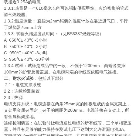
载接近0.25A的电流
1.3.1:热量是一个610毫米长的可以强制供应甲烷、火焰密集的管式
燃气燃烧器。
1.3.2:温度测量： 直径为2mm铠装的温度计放在靠近进气口，平行
于燃烧器75mm上方
1.3.3: 试验火焰温度及时间：（见BS6387燃烧等级）
A 650℃± 40℃ -3小时
B 750℃± 40℃ -3小时
C 950℃± 40℃ -3小时
S 950℃± 40℃ -20分钟
1.3.4:试样：试样是成品中的一段，不低于1200mm，两端各去掉
100mm的护套及覆盖层。在电缆两端的导线应依照电气连接。
二、耐水火试验
：包括以下部分
2.1：电缆支撑系统
2.2：连续检测装置
2.3：热源
电缆支撑系统：电缆连接在两条25mm宽的刚板组成的金属支架上，
支架用金属夹固定，夹子的间距为200mm。电缆连接在支架上，所
有金属框架接地。
连续检测装置：在试验时让电流通过电缆的所有线芯，三个单相变压
器，并且有足够的能力保持在测试电压下达到大允许泄漏电流3A。
在电缆的另一端每根芯线连接一盏灯，并在电缆额定电压下加载接近