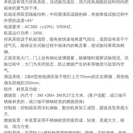
本机设有强力排风系统，当试验完成后，强力排风扇能在短时间内把
箱体的废气排干净。
机箱采用双层隔板结构，中间塞满高温隔热棉，有效降低试验过程中
外壁的温度<45°
电源要求：AC380（±10%）V/50HZ。
机器运行功率：1KW。
排风系统设于机箱顶部，能有效快速地将废气排出，底部设有若干个
进气孔，能保证在试验过程中箱体内的氧含量，使试验结果再加精
确。
正面安装大门，门上设有钢化玻璃视窗，能够随时观察试验情况。试
验过程中，大门为关闭状态，防止燃烧产生的有害物质污染室内空
气。
测温系统：2条K型热电偶安装于喷灯上方70mm的左右两侧，两热电
偶头部相距250mm。
组件、材质及功能：
燃烧室：内尺寸：3M ×3M× 3M共27立方米。(客户选配，或订做不
锈板材质的，或订做不锈钢材质的燃烧房体)
控制箱：控制箱采用冷轧钢板，数控机床加工成型，圆弧造型美观大
方。
燃烧装置：本装置采用不锈钢材质焊接而成，轻便、美观大方，移
动、清洁方便。
控制系统：采用PLC+威纶触摸屏精密控制，精确，定时准确，操作