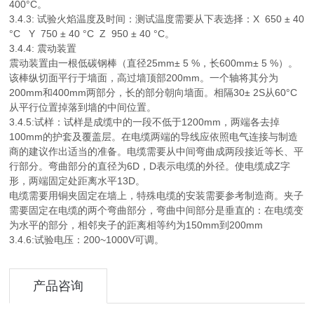
400°C。
3.4.3: 试验火焰温度及时间：测试温度需要从下表选择：X 650 ± 40
°C Y 750 ± 40 °C Z 950 ± 40 °C。
3.4.4: 震动装置
震动装置由一根低碳钢棒（直径25mm± 5 %，长600mm± 5 %）。
该棒纵切面平行于墙面，高过墙顶部200mm。一个轴将其分为
200mm和400mm两部分，长的部分朝向墙面。相隔30± 2S从60°C
从平行位置掉落到墙的中间位置。
3.4.5:试样：试样是成缆中的一段不低于1200mm，两端各去掉
100mm的护套及覆盖层。在电缆两端的导线应依照电气连接与制造
商的建议作出适当的准备。电缆需要从中间弯曲成两段接近等长、平
行部分。弯曲部分的直径为6D，D表示电缆的外径。使电缆成Z字
形，两端固定处距离水平13D。
电缆需要用铜夹固定在墙上，特殊电缆的安装需要参考制造商。夹子
需要固定在电缆的两个弯曲部分，弯曲中间部分是垂直的：在电缆变
为水平的部分，相邻夹子的距离相等约为150mm到200mm
3.4.6:试验电压：200~1000V可调。
产品咨询