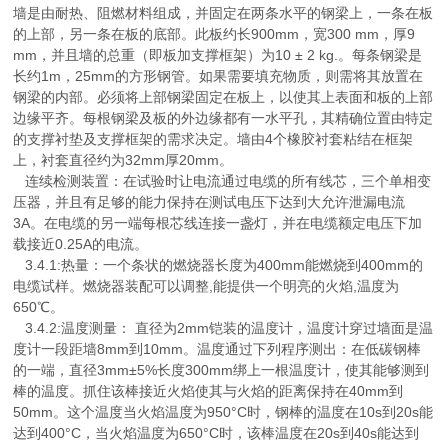
墙是由耐热、阻燃材料组成，并固定在两条水平的钢梁上，一条在板
的上部，另一条在板的底部。此板约长900mm，宽300 mm，厚9
mm，并且墙的总重（即板加支撑框架）为10 ± 2 kg.。每条钢梁是
长约1m，25mm的方形钢管。如果需要填充物质，则需将其放置在
钢梁的内部。必须将上部钢梁固定在板上，以使其上表面和板的上部
边缘平齐。每根钢梁及板的外边缘都有一水平孔，其精确位置由特定
的支撑衬垫及支撑框架的需求决定。墙由4个橡胶衬套粘结在框架
上，衬套直径约为32mm厚20mm。
连续检测装置：在试验时让电流通过电缆的所有线芯，三个单相变
压器，并且有足够的能力保持在测试电压下达到大允许泄漏电流
3A。在电缆的另一端每根芯线连接一盏灯，并在电缆额定电压下加
载接近0.25A的电流。
3.4.1:热量：一个条状的燃烧器长度为400mm能燃烧到400mm的
电缆试样。燃烧器装配可以调整,能提供一个明亮的火焰,温度为
650℃。
3.4.2:温度测量： 直径为2mm铠装的温度计，温度计穿过墙面是温
度计一段距墙8mm到10mm。温度通过下列程序测出：在低碳钢棒
的一端，直径3mm±5%长度300mm绑上一根温度计，使其能够测到
棒的温度。抓住该棒接近火焰使其与火焰的距离保持在40mm到
50mm。这个温度当火焰温度为950°C时，钢棒的温度在10s到20s能
达到400°C，当火焰温度为650°C时，该棒温度在20s到40s能达到