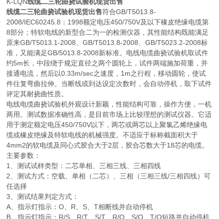
K-LQN
线缆二三轮曲挠试验机现货出售
线缆二三轮曲挠试验机现货出售
符合GB/T5013.8-
2008/IEC60245.8：1998额定电压450/750V及以下橡皮绝缘电缆第
8部分；特软电线的新型合二为一的检测仪器，其性能结构既能满足
原来GB/T5013.1-2008、GB/T5013.8-2008、GB/T5023.2-2008标
准，又能满足GB/5013.8-2008新标准。电线电缆曲挠试验机取试件
约5m长，中段绕于规定直径之两个圆轮上，试件两端施加荷重，并
接通电流，然后以0.33m/sec之速度，1m之行程，移动圆轮，使试
件往复弯曲拉伸。当断线或到达设定次数时，会自动停机，取下试件
评定其耐挠曲性质。
电线电缆曲挠试验机外观设计新颖，性能结构可靠，操作方便，一机
两用。测试数据准确性高，是目前市场上比较理想的测试仪器。它适
用于测定额定电压450/750V以下，两芯或两芯以上聚氯乙烯绝缘电
缆或橡皮绝缘及特软电线的机械强度。不适应于标称截面积大于
4mm2的软电缆及同心式胶合大于2层，胶合芯数大于18芯的电缆。
主要参数：
1、测试试样类型：二芯单相、三相三线、三相四线
2、测试方式：空载、单相（二芯）、三相（三相三线/三相四线）可
任选择
3、测试结果判定方式：
A、指示灯指示：O、R、S、T相断线并自动停机
B、指示灯指示：R/S、R/T、S/T、R/O、S/O、T/O短路并自动停机