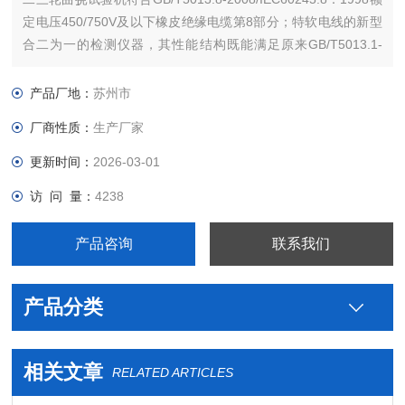
定电压450/750V及以下橡皮绝缘电缆第8部分；特软电线的新型
合二为一的检测仪器，其性能结构既能满足原来GB/T5013.1-
2008、GB/T5013.8-2008、GB/T5023.2-2008标准，又能满足
GB/5013.8-2008新标准。电线电缆曲挠试
产品厂地：
苏州市
厂商性质：
生产厂家
更新时间：
2026-03-01
访 问 量：
4238
产品咨询
联系我们
产品分类
相关文章
RELATED ARTICLES