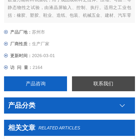
静态物性之试验，由液晶屏输入、控制、执行。适用之工业包
括：橡胶、塑胶、鞋业、造纸、包装、机械五金、建材、汽车零
件、电线电缆等行业，适用産品如：自行车、机车、球拍、球
棒、建筑五金等材料、零件、链条、齿轮、钢材、陶瓷、复合材
产品厂地：
苏州市
料、塑胶、绵纱、不织布、织带、电线等制品，均可作物性检
厂商性质：
生产厂家
验。
更新时间：
2026-03-01
访 问 量：
2164
产品咨询
联系我们
产品分类
相关文章
RELATED ARTICLES