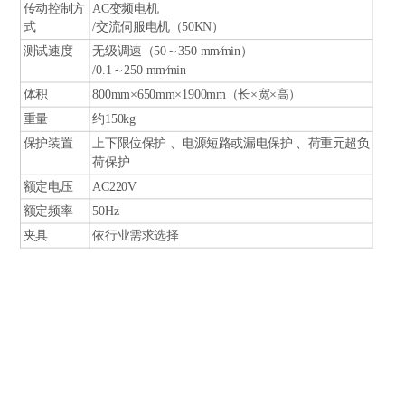
传动控制方
AC
变频电机
式
/
交流伺服电机（50KN）
测试速度
无级调速（50～350 mm∕min）
/0.1
～250 mm∕min
体积
800mm
×650mm×1900mm（长×宽×高）
重量
约150kg
保护装置
上下限位保护 、电源短路或漏电保护 、荷重元超负
荷保护
额定电压
AC220V
额定频率
50Hz
夹具
依行业需求选择