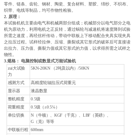
零件、链条、齿轮、钢材、陶瓷、复合材料、塑胶、绵纱、不织布、
织带、电线等制品，均可作物性检验。
2.
原理：
本试验机机主要由电气和机械两部分组成；机械部分以电气部分之电
机为原动力，利用电机之正反转，通过蜗轮与减速机将速度降到试验
所需之速度，再经丝杆传动，带动中联板上下移动配合夹具实现夹具
之拉压过程。试样经拉伸、压缩、撕裂或其它形式的破坏后可直接读
出拉力、压力值、撕裂力值或其它形式的力值，以求得所需之试样之
物性。
电脑控制或数显式万能试验机
3.规格：
zui大试验
5KN-20KN
（2吨及以内）/50KN
力
感测方式
高精度轮辐拉压式荷重元
显示器
液晶数显
整机精度
0.5
级
荷重精度
0.5
级（±0.5℅）
单位切换
N
（牛顿）、KGF（千克）、LBF（英磅）、
G（克）等等
中联板行程
600mm