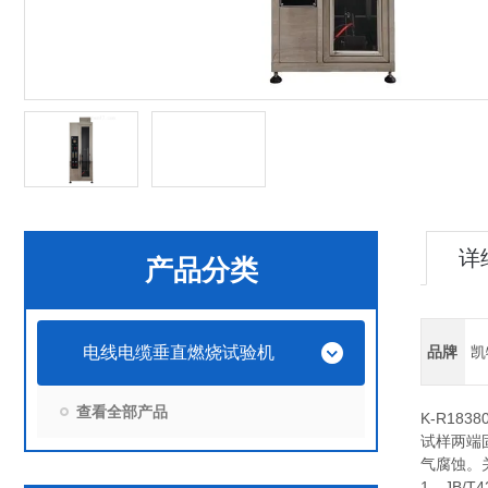
详
产品分类
电线电缆垂直燃烧试验机
品牌
凯
查看全部产品
K-R1838
试样两端
气腐蚀。关
1、JB/