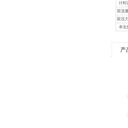
计时
双流
双压
本生
产