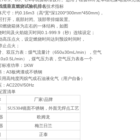
线缆垂直燃烧试验机排名
技术指标
尺寸：约0.16m3（高*宽*深1200*300mm*450mm)，
可打开，底部封闭。顶部带排烟装置。
和燃烧箱体为左右的一体结构，如图
烧时间及火焰熄灭时间0.1-999.9（秒）连续设定；
动高压点火，设定燃烧时间达到预设时间时，
停止点火；
计、双压力表：煤气流量计（650±30mL/min），空气
0±0.5L/min），煤气压力表，空气压力表各一个
灯标准功率：1KW
材料：A3板烤漆或不锈钢
：采用高纯度丙烷气或石油液化气（用户自备）
：AC220V/50Hz
配置清单
称
厂家/品牌
体
SUS304
镜面不锈钢，外面无焊点工艺
器
欧姆龙
器
梅兰日兰
钮
正泰