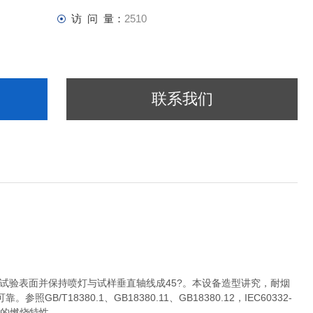
访 问 量：
2510
联系我们
试验表面并保持喷灯与试样垂直轴线成45?。本设备造型讲究，耐烟
8380.1、GB18380.11、GB18380.12，IEC60332-
光缆的燃烧特性。