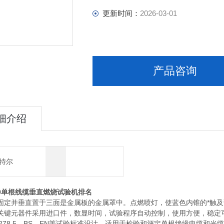
更新时间：
2026-03-01
产品咨询
细介绍
特尔
0
单根线缆垂直燃烧试验机排名
固定并垂直置于三面是金属板的金属罩中。点燃喷灯，使蓝色内锥的*触及
键元器件采用进口件，数显时间，试验程序自动控制，使用方便，稳定可靠。参照GB/T1
T4278.5、BS、EN等试验标准设计。适用于检验和评定单根绝缘电缆和