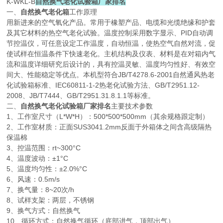
K-WKL-B
自然换气老化试验箱厂家排名
一、
自然换气老化箱
工作原理
用新进来的空气氧化产品。常用于橡塑产品、电缆和光缆绝缘和护套
及其它材料的热空气老化试验。温度控制采用数字显示、PID自动调
节控温仪，可任意设定工作温度，自动恒温，使热空气自然对流，促
使试样在恒温条件下快速老化。主机结构及仪表、材料是在对箱内气
流和温度详细研究后设计的，具有控温灵敏、温度均匀性好、有效空
间大、性能稳定等优点。本机型符合JB/T4278.6-2001自然通风热老
化试验箱标准、IEC60811-1-2热老化试验方法、GB/T2951.12-
2008、JB/T7444、GB/T2951.31.8.1.1等标准。
二、
自然换气老化试验箱厂家排名
主要技术参数
1、工作室尺寸（L*W*H）：500*500*500mm（其余规格跟定制）
2、工作室材质：正面SUS3041.2mm反面于外箱体之间含高级隔热
保温棉
3、控温范围：rt~300°C
4、温度波动：±1°C
5、温度均匀性：±2.0%°C
6、风速：0.5m/s
7、换气量：8~20次/h
8、试样支架：两层，不锈钢
9、换气方式：自然换气
10、循环方式：自然换气循环（底部进气，顶部出气）