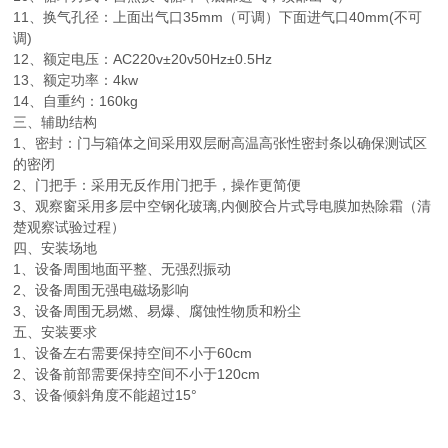
11、换气孔径：上面出气口35mm（可调）下面进气口40mm(不可
调)
12、额定电压：AC220v±20v50Hz±0.5Hz
13、额定功率：4kw
14、自重约：160kg
三、
辅助结构
1、密封：门与箱体之间采用双层耐高温高张性密封条以确保测试区
的密闭
2、门把手：采用无反作用门把手，操作更简便
3、观察窗采用多层中空钢化玻璃,内侧胶合片式导电膜加热除霜（清
楚观察试验过程）
四、
安装场地
1、设备周围地面平整、无强烈振动
2、设备周围无强电磁场影响
3、设备周围无易燃、易爆、腐蚀性物质和粉尘
五、
安装要求
1、设备左右需要保持空间不小于60cm
2、设备前部需要保持空间不小于120cm
3、设备倾斜角度不能超过15°