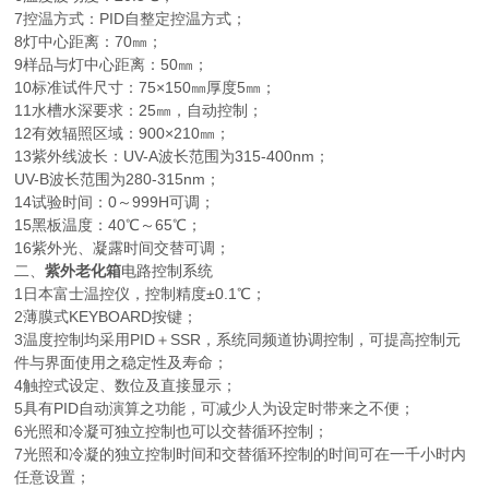
7控温方式：PID自整定控温方式；
8灯中心距离：70㎜；
9样品与灯中心距离：50㎜；
10标准试件尺寸：75×150㎜厚度5㎜；
11水槽水深要求：25㎜，自动控制；
12有效辐照区域：900×210㎜；
13紫外线波长：UV-A波长范围为315-400nm；
UV-B波长范围为280-315nm；
14试验时间：0～999H可调；
15黑板温度：40℃～65℃；
16紫外光、凝露时间交替可调；
二、
紫外老化箱
电路控制系统
1日本富士温控仪，控制精度±0.1℃；
2薄膜式KEYBOARD按键；
3温度控制均采用PID＋SSR，系统同频道协调控制，可提高控制元
件与界面使用之稳定性及寿命；
4触控式设定、数位及直接显示；
5具有PID自动演算之功能，可减少人为设定时带来之不便；
6光照和冷凝可独立控制也可以交替循环控制；
7光照和冷凝的独立控制时间和交替循环控制的时间可在一千小时内
任意设置；