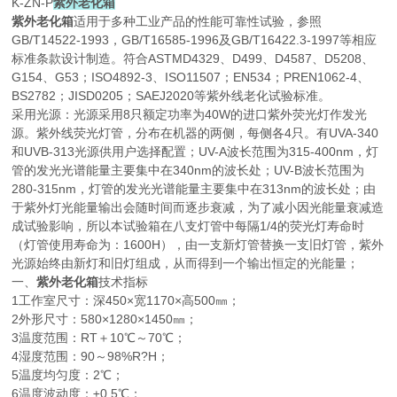
K-ZN-P
紫外老化箱
紫外老化箱
适用于多种工业产品的性能可靠性试验，参照
GB/T14522-1993，GB/T16585-1996及GB/T16422.3-1997等相应
标准条款设计制造。符合ASTMD4329、D499、D4587、D5208、
G154、G53；ISO4892-3、ISO11507；EN534；PREN1062-4、
BS2782；JISD0205；SAEJ2020等紫外线老化试验标准。
采用光源：光源采用8只额定功率为40W的进口紫外荧光灯作发光
源。紫外线荧光灯管，分布在机器的两侧，每侧各4只。有UVA-340
和UVB-313光源供用户选择配置；UV-A波长范围为315-400nm，灯
管的发光光谱能量主要集中在340nm的波长处；UV-B波长范围为
280-315nm，灯管的发光光谱能量主要集中在313nm的波长处；由
于紫外灯光能量输出会随时间而逐步衰减，为了减小因光能量衰减造
成试验影响，所以本试验箱在八支灯管中每隔1/4的荧光灯寿命时
（灯管使用寿命为：1600H），由一支新灯管替换一支旧灯管，紫外
光源始终由新灯和旧灯组成，从而得到一个输出恒定的光能量；
一、
紫外老化箱
技术指标
1工作室尺寸：深450×宽1170×高500㎜；
2外形尺寸：580×1280×1450㎜；
3温度范围：RT＋10℃～70℃；
4湿度范围：90～98%R?H；
5温度均匀度：2℃；
6温度波动度：±0.5℃；