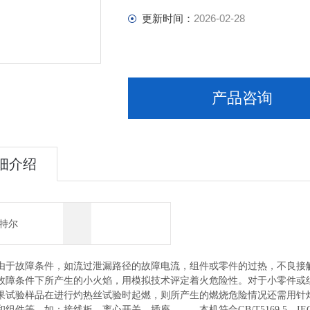
更新时间：
2026-02-28
产品咨询
细介绍
特尔
由于故障条件，如流过泄漏路径的故障电流，组件或零件的过热，不良接
故障条件下所产生的小火焰，用模拟技术评定着火危险性。对于小零件或
果试验样品在进行灼热丝试验时起燃，则所产生的燃烧危险情况还需用针
组件等，如：接线板、离心开关、插座……。本机符合GB/T5169.5、IEC