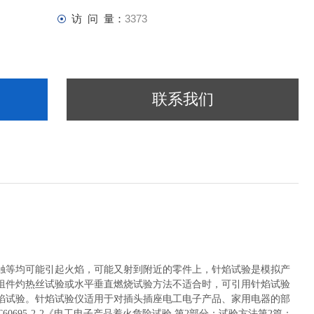
访 问 量：
3373
联系我们
触等均可能引起火焰，可能又射到附近的零件上，针焰试验是模拟产
组件灼热丝试验或水平垂直燃烧试验方法不适合时，可引用针焰试验
焰试验。针焰试验仪适用于对插头插座电工电子产品、家用电器的部
60695-2-2《电工电子产品着火危险试验 第2部分：试验方法第2篇：