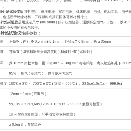
》。
9-5针焰试验仪
适用于照明、低压电器、家用电器、机床电器、电机、电动工具、电子
，也适用于绝缘材料、工程塑料或其它固体可燃材料行业。
9-5针焰试验仪
是用规定尺寸
(Φ0.9mm )
的针状燃烧器，通以特定燃气
(
丁烷
)
，以
45°
成的小火焰的着火危险性。
针焰试验仪
性能参数：
5
烧器
不锈钢，内孔 Φ 0.5mm ± 0.1mm ，外径 ≤Φ 0.9mm ，长 ≥ 35mm
角度
可垂直 ( 调节和测量火焰高度时 ) 和倾斜 45°( 试验时 )
2
2
垫层
厚 10mm 白松木板，覆 12g /m
～ 30g /m
标准绢纸，离火焰施加处下 200mm
95% 丁烷气 ( 基准气 ) ，也可使用丙烷气
温梯度
100℃ ± 2℃ ～ 700℃ ± 3℃ ( 室温～ 999℃ ) ， 23.5s±1.0s(1s ～ 999.9s)
12mm ± 1mm ( 可调节 )
5s,10s,20s,30s,60s,120s -1 +0 s(1s ～ 999.9s 数显可预置 )
1s ～ 999.9s( 数显，可手动暂停保持数显 )
≥ 0.5m 3 ，背景黑色