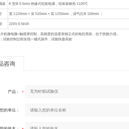
感器
K 型Φ 0.5mm 绝缘式铠装电偶，铠装套耐热 1100℃
寸
宽 1120mm × 深 520mm × 高 1250mm ，排气孔Φ 100mm ；
源
220V 0.5kVA
单片机微电脑
+
触摸屏控制，高精度的温度表独立式的电控系统，抗干扰能力强。
：试验控制过程实现一键式操作，试验快捷高效
品咨询
产品：
您的单位：
您的姓名：