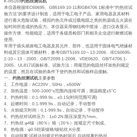
K-R5169
灼热丝测试机
本仪器根据IEC60695、GB5169.10-11和GB4706.1标准中“灼热丝试
验方法”的要求设计制造，适用于电工电子产品、家用电器及其材料
进行着火危险试验，模拟灼热元件或过载电阻之类的热源或点火源在
短时间所造成的热应力。本仪器采用钢结构中喷涂，进口仪表显示、
操作方便、性能稳定，适用于各级质检部门和相关企业进行耐燃试验
使用。
常用于插头插座电工电器及其元件、部件，也适用于固体电气绝缘材
料或其它固体可燃材料，参考GB/T5169.10～13-2006、IEC60695-
2-10～13：2000、GB/T2099.1-2008、VDE0620、GB/T4706.1-
2005、UL817试验标准。试验方法：用规范的电阻丝环加热到规定
的温度，然后在试验的条件下使灼热丝和试验样品接触。
一、
灼热丝测试机
主要参数
1、工作电源：AC220V，50Hz，≤500W
2、加热温度：500-1000°≤范围内连续可调，测温精度±5°C
3、灼热时间：0.1-999.9s，±0.1S(时间范围可调)
4、起燃时间：0.1-999.9s，自动记录，手动暂停
5、火焰熄灭时间：0.1-999.9s，自动记录，手动暂停
6、灼热丝对试样压力：1±0.2N.限压深度为7mm。
7、灼热丝:φ4镍（80％）铬（20％）按规定尺寸制成。
8、热电偶：φ0.5铠装镍铬/镍铝丝,K分度.
9、自动脱离:试样达到规定灼热时间后,自动脱离灼热丝。