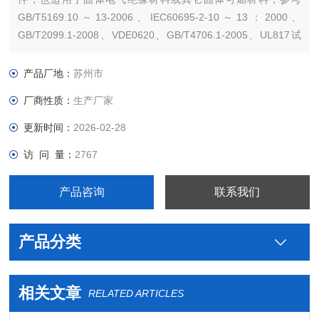
GB/T5169.10～13-2006、IEC60695-2-10～13：2000、
GB/T2099.1-2008、VDE0620、GB/T4706.1-2005、UL817试
验标准。试验方法：用规范的电阻丝环加热到规定的温度，然后
在试验的条件下使灼热丝和试验样品接触。
产品厂地：
苏州市
厂商性质：
生产厂家
更新时间：
2026-02-28
访 问 量：
2767
产品咨询
联系我们
产品分类
相关文章
RELATED ARTICLES