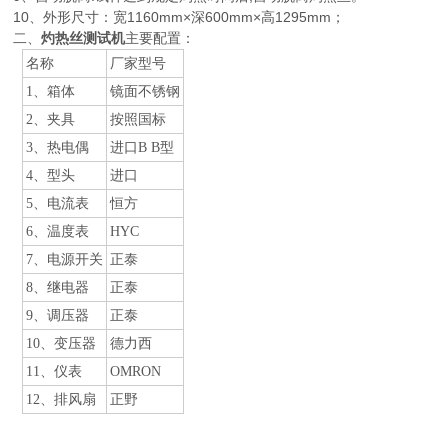
10、外形尺寸：宽1160mm×深600mm×高1295mm；
二、
灼热丝测试机
主要配置：
名称
厂家型号
1
、箱体
镜面不锈钢
2
、夹具
按照国标
3
、热电偶
进口
B B
型
4
、型头
进口
5
、电流表
恒方
6
、温度表
HYC
7
、电源开关
正泰
8
、继电器
正泰
9
、调压器
正泰
10
、变压器
德力西
11
、仪表
OMRON
12
、排风扇
正野