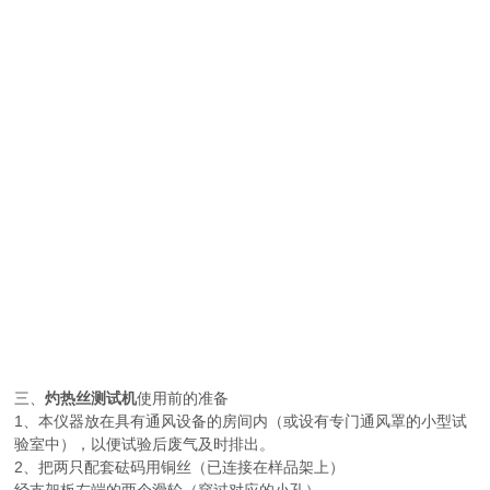
三、
灼热丝测试机
使用前的准备
1、本仪器放在具有通风设备的房间内（或设有专门通风罩的小型试
验室中），以便试验后废气及时排出。
2、把两只配套砝码用铜丝（已连接在样品架上）