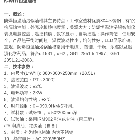
K-WHY恒温油槽
一、概述：
防爆恒温油浴锅油槽其主要特点：工作室选材优质304不锈钢，有*的
抗腐蚀性能，外壳冷板静电喷塑，美观大方；防爆恒温油浴锅智能仪
表微电脑控温，温控精确，数字显示，自动控温；操作简便，使用安
全。产品热平衡时间短，温度波动性小，均匀性好，LED显示准确、
直观。防爆恒温油浴锅油槽常用于电缆 、蒸馏、干燥、浓缩以及温
渍化学药品。符合ul1581，ul62，GB∕T 2951.5-1997、GB∕T
2951.21-2008。
二、技术参数：
1、内尺寸(L*W*H): 380×300×250mm（28.5L）
2、温控范围：RT～300℃
3、油温波动：±2℃
4、电热功率：2KW
5、油温均匀性约：±2℃
6、时间控制：0～999.9H/M/S可调。
7、试料数：试杯*6 ，￠50*200mm深
8、试验油：采用IRM902号油或甘油（丙三醇）
/2# 润滑油、绝缘油（自备）
9、材质：外为静电烤漆,内为不锈钢
10、额定电压：AC 220V/50HZ