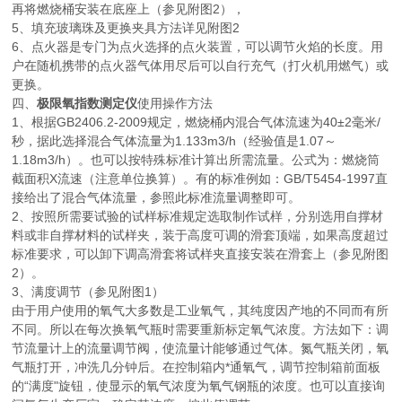
再将燃烧桶安装在底座上（参见附图2），
5、填充玻璃珠及更换夹具方法详见附图2
6、点火器是专门为点火选择的点火装置，可以调节火焰的长度。用
户在随机携带的点火器气体用尽后可以自行充气（打火机用燃气）或
更换。
四、
极限氧指数测定仪
使用操作方法
1、根据GB2406.2-2009规定，燃烧桶内混合气体流速为40±2毫米/
秒，据此选择混合气体流量为1.133m3/h（经验值是1.07～
1.18m3/h）。也可以按特殊标准计算出所需流量。公式为：燃烧筒
截面积X流速（注意单位换算）。有的标准例如：GB/T5454-1997直
接给出了混合气体流量，参照此标准流量调整即可。
2、按照所需要试验的试样标准规定选取制作试样，分别选用自撑材
料或非自撑材料的试样夹，装于高度可调的滑套顶端，如果高度超过
标准要求，可以卸下调高滑套将试样夹直接安装在滑套上（参见附图
2）。
3、满度调节（参见附图1）
由于用户使用的氧气大多数是工业氧气，其纯度因产地的不同而有所
不同。所以在每次换氧气瓶时需要重新标定氧气浓度。方法如下：调
节流量计上的流量调节阀，使流量计能够通过气体。氮气瓶关闭，氧
气瓶打开，冲洗几分钟后。在控制箱内*通氧气，调节控制箱前面板
的“满度"旋钮，使显示的氧气浓度为氧气钢瓶的浓度。也可以直接询