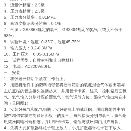
3、流量计精度：2.5级
4、压力表精度：2.5级
5、压力表分辨率：0.01MPa
6、氧浓度指示表分辨率：0.1%
7、气源：GB3863规定的氧气、GB3864规定的氮气（纯度不低于
98%）
8、试验环境：温度10-35℃，湿度45-75%
9、输入压力：0.2-0.3MPa
10、工作压力：0.05-0.15MPa
11、试样类型：自撑材料和非自撑材料
12、电源：AC220V/50Hz
三、
安装
1、将仪器开箱后平放在工作台上。
2、用随机附件中的塑料增强管将控制箱后的氧氮混合气体输出端与
主机底端的管连接头连接起来，并用管卡卡紧。注意：控制箱后面氮
气、氧气输入分别对应前面氮气、氧气调节方位，混合气输出端在中
间（见附图1）。
3、安装好氧气和氮气钢瓶，安好钢瓶上的减压阀。用随机附件中的
塑料增强管将控制箱后面板上的氮气、氧气接头分别与氧气，氮气钢
瓶减压阀输出端相连，并用管卡卡紧。钢瓶与减压阀由用户自备。
4、先将大孔扩散器环柱子朝上放入，小孔扩散器环柱子朝下放入，