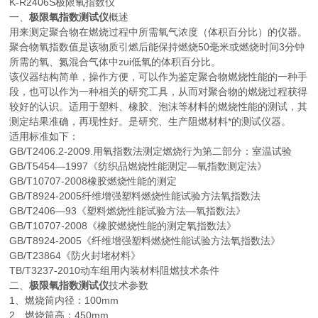
K-R2406S极限氧指数仪
一、
极限氧指数测试仪
概述
用来测定聚合物在燃烧过程中所需氧气浓度（体积百分比）的仪器。
聚合物氧指数值是该物质引燃后能保持燃烧50毫米或燃烧时间3分钟
所需的氧、氮混合气体中zui低氧的体积百分比。
该仪器结构简单，操作方便，可以作为鉴定聚合物燃烧性能的一种手
段，也可以作为一种相关的研究工具，从而对聚合物的燃烧过程获得
较好的认识。适用于塑料、橡胶、泡沫等材料的燃烧性能的测试，其
测定结果准确，再现性好。是研究、生产阻燃材料*的测试仪器。
适用标准如下：
GB/T2406.2-2009.用氧指数法测定燃烧行为第二部分：室温试验
GB/T5454—1997《纺织品燃烧性能测定—氧指数测定法》
GB/T10707-2008橡胶燃烧性能的测定
GB/T8924-2005纤维增强塑料燃烧性能试验方法氧指数法
GB/T2406—93《塑料燃烧性能试验方法—氧指数法》
GB/T10707-2008《橡胶燃烧性能的测定氧指数法》
GB/T8924-2005《纤维增强塑料燃烧性能试验方法氧指数法》
GB/T23864《防火封堵材料》
TB/T3237-2010动车组用内装材料阻燃技术条件
二、
极限氧指数测试仪
技术参数
1、燃烧筒内径：100mm
2、燃烧筒高：450mm