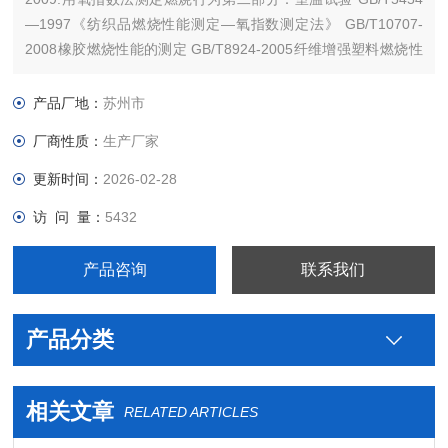
—1997《纺织品燃烧性能测定—氧指数测定法》 GB/T10707-
2008橡胶燃烧性能的测定 GB/T8924-2005纤维增强塑料燃烧性
能试验方法氧指数法 GB/T2406—93《塑料燃烧性能试验方法—
氧指数法》
产品厂地：
苏州市
厂商性质：
生产厂家
更新时间：
2026-02-28
访 问 量：
5432
产品咨询
联系我们
产品分类
相关文章
RELATED ARTICLES