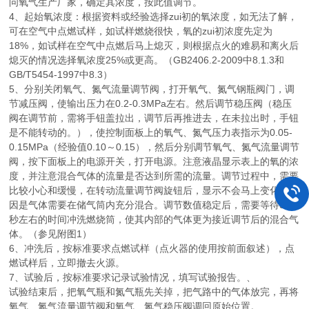
问氧气生产厂家，确定其浓度，按此值调节。
4、起始氧浓度：根据资料或经验选择zui初的氧浓度，如无法了解，
可在空气中点燃试样，如试样燃烧很快，氧的zui初浓度先定为
18%，如试样在空气中点燃后马上熄灭，则根据点火的难易和离火后
熄灭的情况选择氧浓度25%或更高。（GB2406.2-2009中8.1.3和
GB/T5454-1997中8.3）
5、分别关闭氧气、氮气流量调节阀，打开氧气、氮气钢瓶阀门，调
节减压阀，使输出压力在0.2-0.3MPa左右。然后调节稳压阀（稳压
阀在调节前，需将手钮盖拉出，调节后再推进去，在未拉出时，手钮
是不能转动的。），使控制面板上的氧气、氮气压力表指示为0.05-
0.15MPa（经验值0.10～0.15），然后分别调节氧气、氮气流量调节
阀，按下面板上的电源开关，打开电源。注意液晶显示表上的氧的浓
度，并注意混合气体的流量是否达到所需的流量。调节过程中，需要
比较小心和缓慢，在转动流量调节阀旋钮后，显示不会马上变化，原
因是气体需要在储气筒内充分混合。调节数值稳定后，需要等待30
秒左右的时间冲洗燃烧筒，使其内部的气体更为接近调节后的混合气
体。（参见附图1）
6、冲洗后，按标准要求点燃试样（点火器的使用按前面叙述），点
燃试样后，立即撤去火源。
7、试验后，按标准要求记录试验情况，填写试验报告。、
试验结束后，把氧气瓶和氮气瓶先关掉，把气路中的气体放完，再将
氧气、氮气流量调节阀和氧气、氮气稳压阀调回原始位置。