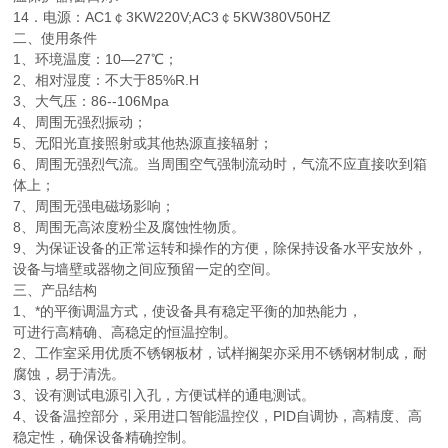
14．电源：AC1￠3KW220V;AC3￠5KW380V50HZ
二、
使用条件
1、环境温度：10—27℃；
2、相对湿度：不大于85%R.H
3、大气压：86--106Mpa
4、周围无强烈振动；
5、无阳光直接照射或其他热源直接辐射；
6、周围无强烈气流。当周围空气强制流动时，气流不应直接吹到箱
体上；
7、周围无强电磁场影响；
8、周围无高浓度粉尘及腐蚀性物质。
9、为保证设备的正常运转和操作的方便，除保持设备水平安放外，
设备与墙壁或器物之间应预留一定的空间。
三、
产品结构
1、*的平衡调温方式，使设备具有稳定平衡的加热能力，
可进行高精确、高稳定的恒温控制。
2、工作室采用优质不锈钢板材，试样搁架亦采用不锈钢材制成，耐
腐蚀，易于清洗。
3、设有测试电源引入孔，方便试样的通电测试。
4、设备温控部分，采用进口智能温控仪，PID自调协，高精度、高
稳定性，确保设备精确控制。