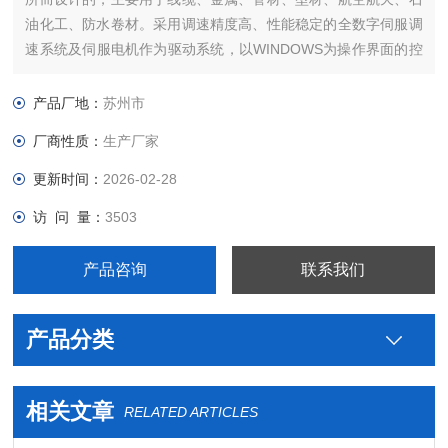
油化工、防水卷材。采用调速精度高、性能稳定的全数字伺服调
速系统及伺服电机作为驱动系统，以WINDOWS为操作界面的控
制与数据处理软件，实现试验力、试验力峰值、横梁位移、试验
变形及试验曲线的屏幕显示。
产品厂地：
苏州市
厂商性质：
生产厂家
更新时间：
2026-02-28
访 问 量：
3503
产品咨询
联系我们
产品分类
相关文章
RELATED ARTICLES