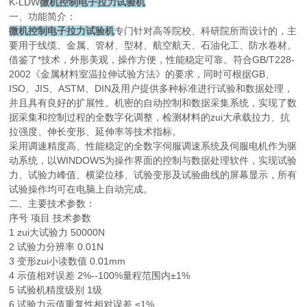
K-LDW
微机控制电子拉力试验机
一、功能简介：
微机控制电子拉力试验机
专门针对高等院校、科研院所而设计的，主
要用于线缆、金属、管材、型材、航空航天、石油化工、防水卷材。
借鉴了*技术，外形美观，操作方便，性能稳定可靠。符合GB/T228-
2002《金属材料室温拉伸试验方法》的要求，同时可根据GB、
ISO、JIS、ASTM、DIN及用户提供多种标准进行试验和数据处理，
并且具有良好的扩展性。机密的自动控制和数据采集系统，实现了数
据采集和控制过程的全数字化调整，检测材料的zui大承载拉力、抗
拉强度、伸长变形、延伸率等技术指标。
采用调速精度高、性能稳定的全数字伺服调速系统及伺服电机作为驱
动系统，以WINDOWS为操作界面的控制与数据处理软件，实现试验
力、试验力峰值、横梁位移、试验变形及试验曲线的屏幕显示，所有
试验操作均可在电脑上自动完成。
二、主要技术参数：
序号 项目 技术参数
1 zui大试验力 50000N
2 试验力分辨率 0.01N
3 变形zui小读数值 0.01mm
4 示值相对误差 2%--100%量程范围内±1%
5 试验机精度级别 1级
6 试验力示值重复性相对误差 ≤1%