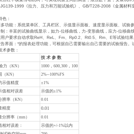
JG139-1999《拉力、压力和万能试验机》、GB/T228-2008《
特色：
面多功能：系统菜单区、工具栏区、示值显示面板、速度显示面板、试验
绘制：丰富的试验曲线显示，如力-位移曲线，力-变形曲线，应力-位移曲
用户要求自动求取ReH、ReL、Fm、Rp0.2、Rt0.5、Rm、E等试验结
报告界面：*的报表处理功能，可根据自己需要输出自己需要的试验报告
技术参数：
技 术 参 数
试验力（KN）
1000
，600,300，100
围（KN）
2%--100%FS
的示值精度
±1%
示值相对误差
示值的±1%
分辨率（KN）
0.01
0.01
量精度
量分辨率（mm）
0.01
值相对误差：
示值的+/-1%以内
拉伸试验空间mm
700