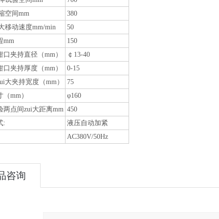
压缩空间mm
380
i大移动速度mm/min
50
程mm
150
钳口夹持直径（mm）
￠13-40
钳口夹持厚度（mm）
0-15
ui大夹持宽度（mm）
75
寸（mm）
φ160
两点间zui大距离mm
450
:
液压自动加紧
AC380V/50Hz
品咨询