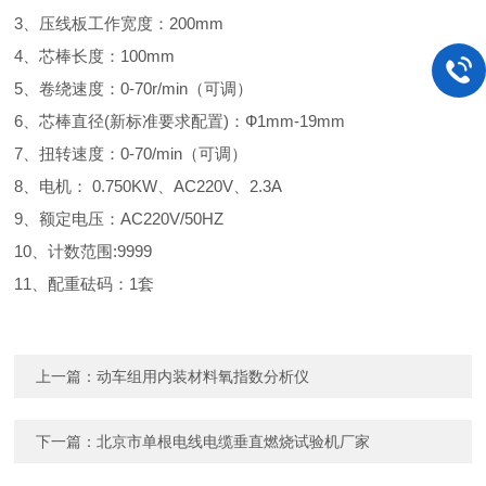
3
、压线板工作宽度：200mm
4
、芯棒长度：100mm
5
、卷绕速度：0-70r/min（可调）
6
、芯棒直径(新标准要求配置)：Ф1mm-19mm
7
、扭转速度：0-70/min（可调）
8
、电机： 0.750KW、AC220V、2.3A
9
、额定电压：AC220V/50HZ
10
、计数范围:9999
11
、配重砝码：1套
上一篇：
动车组用内装材料氧指数分析仪
下一篇：
北京市单根电线电缆垂直燃烧试验机厂家