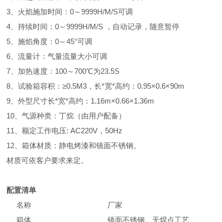
3、火焰施加时间：0～9999H/M/S可调
4、持续时间：0～9999H/M/S ，自动记录，随意暂停
5、施焰角度：0～45°可调
6、流量计：气量流量大小可调
7、加热速度：100～700℃为23.5S
8、试验箱容积：≥0.5M3，
长*宽*高
约：0.95
×0.
6
×
90m
9、
外型尺寸长*宽*高约：1.16m×0.66×1.36m
10、气源种类：丁烷（由用户配备）
11、额定工作电压:
AC220V，50H
z
12、箱体材质：静电烤漆和镜面不锈钢。
材质可依客户要求来定。
配置清单
名称
厂家
箱体
镜面不锈钢。无焊点工艺