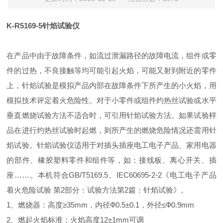
K-R5169-5针焰试验仪
在产品中由于故障条件，如流过泄漏路径的故障电流，组件或零
件的过热，不良接触等均可能引起火焰，可能又射到附近的零件
上，针焰试验是模拟产品内部在故障条件下所产生的小火焰，用
模拟技术评定着火危险性。对于小零件或组件灼热丝试验或水平
垂直燃烧试验方法不适合时，可引用针焰试验方法。如果试验样
品在进行灼热丝试验时起燃，则所产生的燃烧危险情况还需用针
焰试验。针焰试验仪适用于对插头插座电工电子产品、家用电器
的部件、橡胶塑料零件和组件等，如：接线板、离心开关、插
座……。本机符合GB/T5169.5、IEC60695-2-2《电工电子产品
着火危险试验 第2部分：试验方法第2篇：针焰试验》。
1、燃烧器：高度≥35
mm
，内径
Ф
0.5±0.1，外径≤
Ф
0.9mm
2、燃起火焰标准：火焰高度12±1
mm
可调