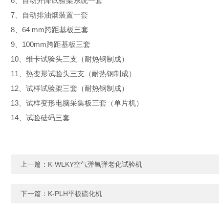
6、自动升降试验架系统一套
7、自动排油烟装置一套
8、64 mm跨距基板
三
套
9、100mm跨距基板
三
套
1
0
、维卡试验头
三
支（耐热钢制成）
11
、热变形试验头
三
支（耐热钢制成）
1
2
、试样试验架
三
套（耐热钢制成）
1
3
、试样变形电脑采集板
三
套（单片机）
1
4
、试验砝码
三
套
上一篇：
K-WLKY空气弹氧弹老化试验机
下一篇：
K-PLH平板硫化机