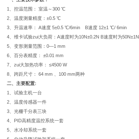
1、
控温范围： 室温
～
300 ℃
2、
温度测量精度：±0.5 ℃
3、
升温速率： A速度 5±0.5 ℃/6min
B速度 12±1 ℃/ 6min
4、
维卡试验zui大负荷：A速度时为10N±0.2N B速度时为50N±1N
5、
变形测量范围：0—1 mm
6、
百分表精度： ±0.01 mm
7、
zui大加热功率： ≤4500 W
8、
跨距尺寸： 64 mm 、100 mm两种
二、
主要配置
:
1
、试验主机一台
2、温度传感器一件
3、光栅千分表三块
4、PID高精度温控系统一套
5、水冷却系统一套