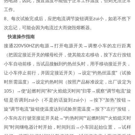
热电路，因此，预置温度不能低于正常工作温度，否则无法正常
工作。
8、每次试验完成后，应把电流调节旋钮调至zui小，如若不然下
次忘记，可能会因为电流过大而烧毁熔断器。
快速操作指南
接通220V50HZ的电源→打开电源开关→调整小车的左行距离
（把固定接近开关的螺母松开，使其能左右移动，按下左行按钮
小车自动前移，当试品接触到灼热丝头时，用手移动接近开关，
让小车停止前行，并固定接近开关）→设定“灼热丝温度”（试验
时所需温度）→设定灼热时间（按照产品标准设定，出厂设定为
10S）→使“起燃时间”和“火焰熄灭时间”归零→观察“调节电流”旋
钮是否调到zui小（不是的话旋到zui小）→按下“加热”按钮→
旋“调节电流”旋钮使温度达到试验所需温度→按下“左行”按钮，
小车向左行驶至接近开关处→“灼热时间”“起燃时间”“火焰熄灭时
间”时间继电器计时开始，时间到后→小车回起始位置，→试样