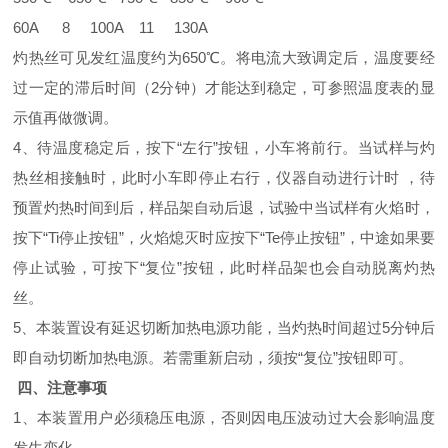
60A 8 100A 11 130A
灼热丝可见发红温度约为650℃。将电流大致调定后，温度要经
过一定的滞后时间（2分钟）才能达到稳定，可参照温度表的显
示值再做微调。
4、待温度稳定后，按下“左行”按钮，小车将前行。当试样与灼
热丝相接触时，此时小车即停止右行，仪器自动进行计时 ，待
预置灼热时间到后，样品架自动后退，试验中当试样有火焰时，
按下“T
i
停止按钮”，火焰熄灭时应按下“
Te
停止按钮”，中途如果要
停止试验，可按下“复位”按钮，此时样品架也会自动脱离灼热
丝。
5、本装置设有延迟切断加热电源功能，当灼热时间超过5分钟后
即自动切断加热电源。若需重新启动，须按“复位”按钮即可。
四、注意事项
1、本装置用户必须稳压电源，否则因电压波动过大会影响温度
发生变化。