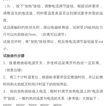
（3）、按下“加热”按钮，调整电流调节旋钮。根据试样要求，
调整适当的电流值，同时看温度表是否达到测试要求所需的温
度。
试品接触到灼热丝头时，限位电磁铁释放，试样受1N砝码拉力
只可以向前移动7mm。（距离可以调节）
试验完毕时，将“加热”按钮弹出，然后将电流调节旋钮旋至zui
小。
试验操作步骤
1、接通燃烧箱电源开关，并使样品架离开灼热丝一定距离。
（按复位键）
2、 将三个计时器复位，根据标准要求设定燃烧时间，并让起燃
时间和火焰熄灭时间计时器下的按钮弹起。
3、 按动加热按钮接入电流，顺时针调节加热电源上的“电流调
节”旋钮，一般灼热丝温度与电流的关系（参考值）大致如下：
550℃ 650℃ 750℃ 850℃ 960℃