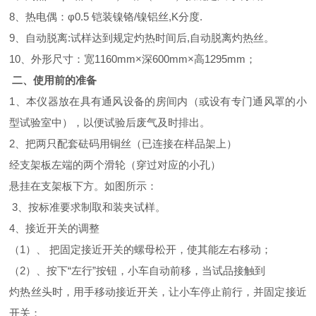
8、热电偶：φ0.5 铠装镍铬/镍铝丝,K分度.
9、自动脱离:试样达到规定灼热时间后,自动脱离灼热丝。
10、外形尺寸：宽1160mm×深600mm×高1295mm；
二、使用前的准备
1、本仪器放在具有通风设备的房间内（或设有专门通风罩的小
型试验室中），以便试验后废气及时排出。
2、把两只配套砝码用铜丝（已连接在样品架上）
经支架板左端的两个滑轮（穿过对应的小孔）
悬挂在支架板下方。如图所示：
3、按标准要求制取和装夹试样。
4、接近开关的调整
（1）、 把固定接近开关的螺母松开，使其能左右移动；
（2）、按下“左行”按钮，小车自动前移，当试品接触到
灼热丝头时，用手移动接近开关，让小车停止前行，并固定接近
开关；