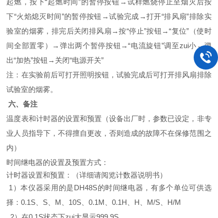
起燃，按下“起燃时间”的暂停按钮→试样燃烧停止至烟灭后按
下“火焰熄灭时间”的暂停按钮→试验完成→打开“排风扇”排除实
验室的烟雾，排完后关闭排风扇→按“停止”按钮→“复位”（使时
间全部置零）→弹出两个暂停按钮→“电流旋钮”调至zui小→弹
出“加热”按钮→关闭“电源开关”
注：在实验前后可打开照明按钮，试验完成后可打开排风扇排除
试验室的烟雾。
六、备注
温度表和计时器的设置和预置（设备出厂时，参数已设定，非专
业人员指导下，不得擅自更改，否则造成的故障不在保修范围之
内）
时间继电器的设置及预置方式：
计时器设置和预置：（详细请阅览计数器说明书）
1）本仪器采用的是DH48S的时间继电器，有多个单位可供选
择：0.1S、S、M、10S、0.1M、0.1H、H、M/S、H/M
2）在0.1S状态下zui大显示999.9S