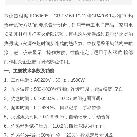
本仪器根据IEC60695、GB/T5169.10-11和GB4706.1标准中“灼
热丝试验方法”的要求设计制造，适用于电工电子产品、家用电
器及其材料进行着火危险试验，模拟灼热元件或过载电阻之类的
热源或点火源在短时间所造成的热应力。本仪器采用钢结构中喷
涂，进口仪表显示、操作方便、性能稳定，适用于各级质 检部
门和相关企业进行耐燃试验使用。
一、主要技术参数及功能
1、工作电源：AC220V，50Hz，≤500W
2、加热温度：500-1000°≤范围内连续可调，测温精度±5°C
3、灼热时间：0.
1
-
999.9s，
±0.1S
(
时间范围可调)
4、起燃时间：0.
1
-9
99.9s，
自动记录，手动暂停
5、火焰熄灭时间：0.
1
-9
99.9s，
自动记录，手动暂停
6、灼热丝对试样压力：1±0.2N. 限压深度为7
mm
。
7、灼热丝:φ4镍（80％） 铬 （20％）按规定尺寸制成。