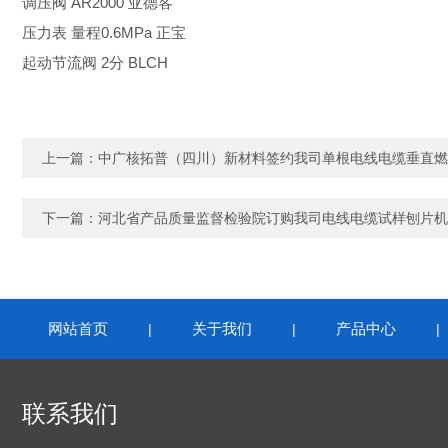
调压阀 AR2000 亚德客
压力表 量程0.6MPa 正宝
起动节流阀 2分 BLCH
上一篇：
中广核拓普（四川）新材料签约我司单根电线电缆垂直燃
下一篇：
河北省产品质量监督检验院订购我司电线电缆试样刨片机
网站首页
关于我们
产品中心
|
|
联系我们