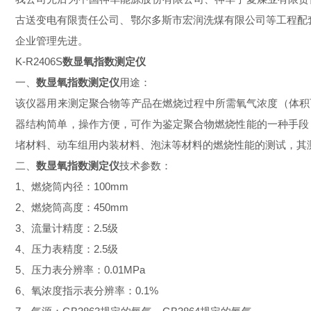
古送变电有限责任公司、鄂尔多斯市宏润洗煤有限公司等工程配
企业管理先进。
K-R2406S
数显氧指数测定仪
一、
数显氧指数测定仪
用途：
该仪器用来测定聚合物等产品在燃烧过程中所需氧气浓度（体积百
器结构简单，操作方便，可作为鉴定聚合物燃烧性能的一种手段
堵材料、动车组用内装材料、泡沫等材料的燃烧性能的测试，其
二、
数显氧指数测定仪
技术参数：
1、燃烧筒内径：100mm
2、燃烧筒高度：450mm
3、流量计精度：2.5级
4、压力表精度：2.5级
5、压力表分辨率：0.01MPa
6、氧浓度指示表分辨率：0.1%