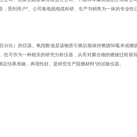
套，受到用户*。公司集电线电缆科研、生产与销售为一体的专业性
分比）的仪器。氧指数值是该物质引燃后能保持燃烧50毫米或燃烧
，也可作为一种相关的研究分析仪器，从而对聚合物的燃烧过程获
测定结果准确，再现性好。是研究生产阻燃材料*的试验仪器。