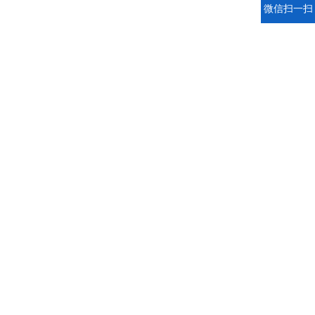
微信扫一扫