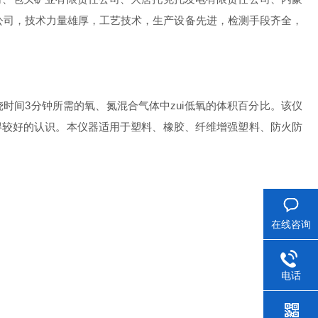
公司，技术力量雄厚，工艺技术，生产设备先进，检测手段齐全，
时间3分钟所需的氧、氮混合气体中zui低氧的体积百分比。该仪
得较好的认识。本仪器适用于塑料、橡胶、纤维增强塑料、防火防
在线咨询
电话