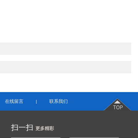
在线留言
联系我们
|
扫一扫
更多精彩