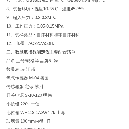
7、气源：GB3863规定的氧气、GB3864规定的氮气
8、试验环境：温度10-35℃，湿度45-75%
9、输入压力：0.2-0.3MPa
10、工作压力：0.05-0.15MPa
11、试样类型：自撑材料和非自撑材料
12、电源：AC220V/50Hz
三、
数显氧指数测定仪
主要配置清单
品名 型号/规格等 品牌/厂家
数显表 5v 汇邦
氧气传感器 M-04 德国
传感器版 定做 苏州
开关电源 S-10-120 明伟
小按钮 220v 一佳
电位器 WH118-1A2W4.7k 上海
玻璃筒 100mm内径 HT