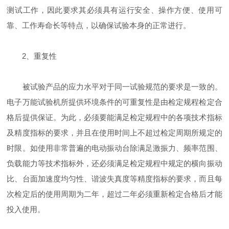
测试工作，因此要求其必须具有运行安全、操作方便、使用可
靠、工作寿命长等特点，以确保试验本身的正常进行。
2、重复性
被试验产品的应力水平对于同一试验规范的要求是一致的。
电子万能试验机所提供环境条件的可重复性是由检定规程检定合
格后提供保证。为此，必须要能满足检定规程中的各项技术指标
及精度指标的要求，并且在使用时间上不超过检定周期所规定的
时限。如使用非常普遍的电动振动台除满足激振力、频率范围、
负载能力等技术指标外，还必须满足检定规程中规定的横向振动
比、台面加速度均匀性、谐波失真度等精度指标的要求，而且每
次检定后的使用周期为二年，超过二年必须重新检定合格后才能
投入使用。