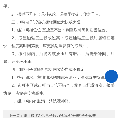
平。
2、摆锤不垂直：只挂A砣。调整平衡砣，使之垂直。
三，1吨电子试验机摆锤回位太快或太慢
1、缓冲阀挡位位 置放置不当：调整缓冲阀到适当位置。
2、液压油黏度过低或过高：液压油黏度过低时摆锤回落
快，黏度高时回落慢．应更换适当黏度的液压油。
3、缓冲阀内、油管内或液压油有脏污：清洗缓冲阀、油
管。更换液压油。
四、1吨电子试验机指针回零滞怠或不稳定
1、指针轴承、主轴轴承锈蚀或有油污：清洗或更换轴承。
2、齿杆变形或齿杆与齿轮不啮合：校直齿杆或清洗、修整
齿轮、槽轮等传动部件。
3、缓冲阀内有脏污：清洗缓冲阀。
上一篇：
想让橡胶2KN电子拉力试验机“长寿”学会这些