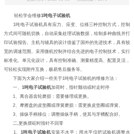
轻松学会维修
1吨电子试验机
1吨电子试验机具有应力、应变、位移三种控制方式，控制
方式间可随机切换，自动采集处理试验数据，绘制多种曲线并打
印试验报告。主机与辅具的设计借鉴了国外的先进技术，具有较
宽的调速范围。采用微机控制并结合先进的电子控制技术，实行
标准化、单元化设计，具有控制准确、测量精度高、配置灵活，
可轻松实现附件互换，极易售后服务等。
下面为大家介绍一些关于1吨电子试验机的维修方法：
一、
1吨电子试验机
加荷时，指针颤动或时走时停
1、离合器齿轮磨损：需要修理或更换。
2、摩擦盘的皮垫圈或弹簧磨损：需更换皮垫圈或弹簧。
3、操纵手柄移位：调整操纵手柄，使其与牙槽配合好。
二,更换摆砣时指针不回零
1、
1吨电子试验机
安装不水平：用水平仪把试验机调整水