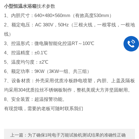
小型恒温水浴箱
技术参数
1、内胆尺寸：640×480×560mm（有效高度530mm）
2、额定电压：AC 380V，50Hz（三根火线，一根零线，一根地
线）
3、控温形式：微电脑智能化控温RT～100℃
4、控温精度：±0.1℃
5、温度均匀度：±2℃
6、额定功率：9KW（3KW一组、共三组）
7、设备材质：外壳采用优质冷板静电喷塑，内胆、上盖及隔板
均采用304优质拉丝不锈钢板制作，整机美观大方并坚固耐用。
8、安全装置：超温报警功能。
有现货哦，需要的老板可随时联系我们
上一篇：
为了确保1吨电子万能试验机测试结果的准确性正确