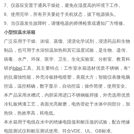
7、仪器应安置于通风干燥处，避免在湿度高的环境下工作。
8、使用完毕，所有开关要处于关机状态，拔下电源插头。
9、当仪器发生故障时，请懂电器的师傅检查或通知厂方维修。
小型恒温水浴箱
广泛应用于干燥、浓缩、蒸馏、浸渍化学试剂，浸渍药品和生物
制品，也可用于水浴恒温加热和其它温度试验，是生物、遗传、
病毒、水产、环保、医学、卫生、生化实验室、分析室、教育科
研的
bibei
工具。其主要特点：工作室水箱选材优质不锈钢，有*
的抗腐蚀性能，外壳冷板静电喷塑，美观大方；智能仪表微电脑
控温，温控精确，数字显示，自动控温；操作简便，使用安全。
本产品采用水槽式，内胆采用进口不锈钢板焊接，外壳选用优质
冷轧板烤漆工艺，表面光亮耐磨，电热管处于水体中间部分，加
热快，热效率高，耗电低。
本水箱用于电线在水中的绝缘电阻值和耐压值的试验，配合绝缘
电阻测试仪和耐压测试使用。符合VDE、UL、GB标准。