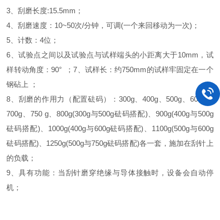
3、刮磨长度:15.5mm；
4、刮磨速度：10~50次/分钟，可调(一个来回移动为一次)；
5、计数：4位；
6、试验点之间以及试验点与试样端头的小距离大于10mm，试
样转动角度：90° ；7、试样长：约750mm的试样牢固定在一个
钢砧上 ；
8、刮磨的作用力（配置砝码）：300g、400g、500g、600g、
700g、750 g、800g(300g与500g砝码搭配)、900g(400g与500g
砝码搭配)、1000g(400g与600g砝码搭配)、1100g(500g与600g
砝码搭配)、1250g(500g与750g砝码搭配)各一套，施加在刮针上
的负载；
9、具有功能：当刮针磨穿绝缘与导体接触时，设备会自动停
机；