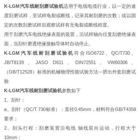
K-LGM汽车线耐刮磨试验机
适用于电线电缆行业，以一定的速
度刮磨试样，至试样龟裂或断线，记录其耐刮磨的次数；或以固
定的次数刮磨试样后观察试样有无龟裂或断线程度。
用于刮磨汽车电线绝缘表面的装置，沿试样轴向往复刮磨绝缘表
面，当刮针磨透绝缘接触导体时自动停止。
K-LGM汽车线耐刮磨试验机
符合ISO6722、QC/T730、
JB/T8139、JASO D611、DIN72551、VW60306、
（GB/T12528）标准的机械物理性能试验方法---挤出外套刮磨试
验
K-LGM汽车线耐刮磨试验机
参数如下
1、刮针：
a、刮针（QC/T 730标准）：直径0.45mm，材料符合GB/T4358
要求；
2、刮头行程：刮磨装置沿电线 轴线双向运动，行程大于
10mm；