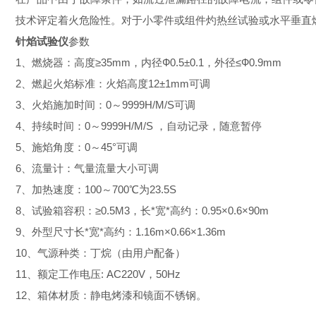
技术评定着火危险性。对于小零件或组件灼热丝试验或水平垂直
针焰试验仪
参数
1、燃烧器：高度≥35mm，内径Ф0.5±0.1，外径≤Ф0.9mm
2、燃起火焰标准：火焰高度12±1mm可调
3、火焰施加时间：0～9999H/M/S可调
4、持续时间：0～9999H/M/S ，自动记录，随意暂停
5、施焰角度：0～45°可调
6、流量计：气量流量大小可调
7、加热速度：100～700℃为23.5S
8、试验箱容积：≥0.5M3，长*宽*高约：0.95×0.6×90m
9、外型尺寸长*宽*高约：1.16m×0.66×1.36m
10、气源种类：丁烷（由用户配备）
11、额定工作电压: AC220V，50Hz
12、箱体材质：静电烤漆和镜面不锈钢。