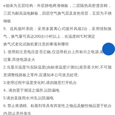
e箱体为五层结构：外层静电烤漆钢板，二层隔热高密度岩棉，
三层为耐高温电解板，四层空气换气层及发热管层，五层为不锈
钢板
9、送风循环系统：采用多翼离心式循环风扇2台，采用强制换
气，换气量可高达200次/小时以上，在温度80℃时测定
换气式老化试验机
要注意的事项有哪些
1. 使用前注意电压是否正确,仅适用机台上所标示之电源,避免电
过量,而使电源走火
2.当显示温度与实际温度(由标准温度计测出)差异甚大时,不可随
意调整线路板之零件,应通知本公司派员处理。
3.使用过程中温度变化时,请勿随意打开机台
4.. 请勿置于潮湿之埸所,以防漏电
5.请勿直接用水冲洗,以防漏电
6. 禁止将酒精、粘着剂等具有挥发性之物品及酸性物品置于机台
内,防止意外发生