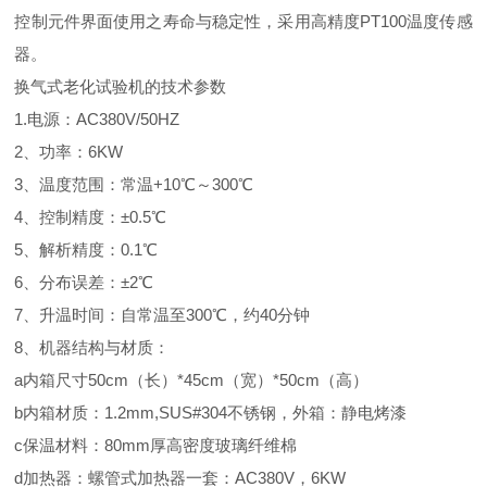
控制元件界面使用之寿命与稳定性，采用高精度PT100温度传感
器。
换气式老化试验机
的技术参数
1.电源：AC380V/50HZ
2、功率：6KW
3、温度范围：常温+10℃～300℃
4、控制精度：±0.5℃
5、解析精度：0.1℃
6、分布误差：±2℃
7、升温时间：自常温至300℃，约40分钟
8、机器结构与材质：
a内箱尺寸50cm（长）*45cm（宽）*50cm（高）
b内箱材质：1.2mm,SUS#304不锈钢，外箱：静电烤漆
c保温材料：80mm厚高密度玻璃纤维棉
d加热器：螺管式加热器一套：AC380V，6KW