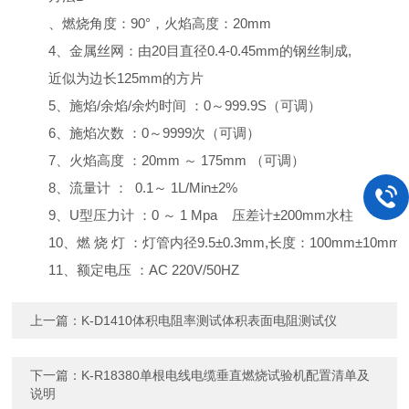
、燃烧角度：90°，火焰高度：20mm
4、金属丝网：由20目直径0.4-0.45mm的钢丝制成,
近似为边长125mm的方片
5、施焰/余焰/余灼时间 ：0～999.9S（可调）
6、施焰次数 ：0～9999次（可调）
7、火焰高度 ：20
mm ～ 175mm
（可调）
8、流量计 ：
0.
1
～
1L
/Min
±2%
9、U型压力计 ：0 ～ 1 Mp
a
压差计±200
mm
水柱
10、燃 烧 灯 ：灯管内径9.5±0.3mm,长度：100mm±10mm
11、额定电压 ：AC 220V/50HZ
上一篇：
K-D1410体积电阻率测试体积表面电阻测试仪
下一篇：
K-R18380单根电线电缆垂直燃烧试验机配置清单及
说明