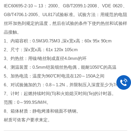
IEC60695-2-10～13：2000、GB/T2099.1-2008、VDE 0620、
GB/T4706.1-2005、UL817试验标准。试验方法：用规范的电阻
丝环加热到规定的温度，然后在试验的条件下使灼热丝和试验样
品接触。
1
、内箱容积：0.5M3/0.75M3 ,深x宽x高：60x 95x 90cm
2
、尺寸：深x宽x高：61x 120x 105cm
3
、灼热丝：用镍/铬丝制成直径4.0mm的环
4
、测温装置：0.5mm铠装细丝热电偶，能耐1050℃的高温
5
、加热电流：温度为960℃时电流在120～150A之间
6
、对试验施加的力：0.8～1.2N，并限制压入深度至少为7mm
7
、计时：起燃持续时间(Ti)和火焰熄灭时间(Te)的计时器。
范围：0～999.9S/M/H。
8
、箱体材质：静电烤漆和镜面不锈钢。
材质可依客户要求来定。