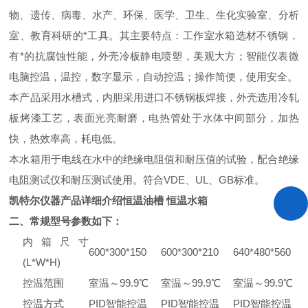
物、遗传、病毒、水产、环保、医学、卫生、生化实验室、分析
室、教育科研的*工具。其主要特点：工作室水箱选材
不锈钢，
有*的抗腐蚀性能
，外壳冷板静电喷塑，美观大方；智能仪表微
电脑控温，
温控，数字显示，自动控温
；
操作简便，使用安全。
本产品采用水槽式，内胆采用进口不锈钢板焊接，外壳选用冷轧
板烤漆工艺，表面光亮耐磨，电热管处于水体中间部分，加热
快，热效率高，耗电低。
本水箱用于电线在水中的绝缘电阻值和耐压值的试验，配合绝缘
电阻测试仪和耐压测试使用。符合VDE、UL、GB标准。
凯特尔仪器产品详细介绍恒温油槽 恒温水箱
二、常规型号参数如下：
内箱尺寸
600*300*150
600*300*
210
640
*
480
*
560
(L*W*H)
控温范围
室温～99.9℃
室温～99.9℃
室温～99.9℃
控温方式
PID智能控温
PID智能控温
PID智能控温