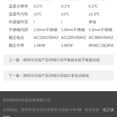
温度分辨率
0.1℃
0.1℃
0.1℃
温度均匀性
±1℃
±1℃
±1.5℃
外接循环泵
/
/
单组
不锈钢内胆
1.0mm不锈钢
1.0mm不锈钢
1.2mm不锈钢
额定电压
AC
220
V/50HZ
AC
220
V/50HZ
AC380V/50HZ
额定功率
1.5KW
1.6KW
9
K
W
(三组3KW)
上一篇：
凯特尔仪器产品详细介绍平板硫化机平板硫化机
下一篇：
凯特尔仪器产品详细介绍氙灯老化试验箱
苏州凯特尔仪器设备有限公司
公司地址：苏州市吴中经济开发区兴吴路16号1幢 技术支持：
化工仪