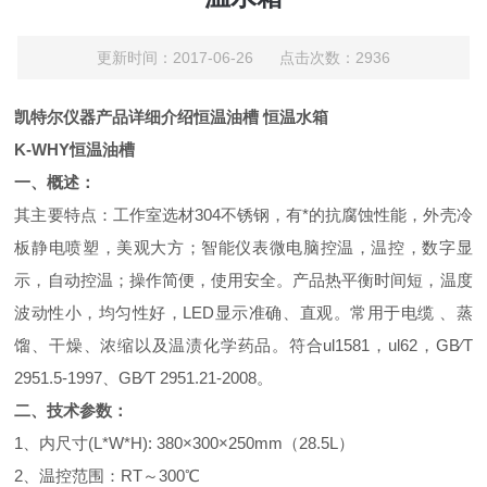
更新时间：2017-06-26 点击次数：2936
凯特尔仪器产品详细介绍恒温油槽 恒温水箱
K-WHY恒温油槽
一、概述：
其主要特点：工作室选材
304
不锈钢，有*的抗腐蚀性能
，外壳冷
板静电喷塑，美观大方；智能仪表微电脑控温，
温控，数字显
示，自动控温
；
操作简便，使用安全。产品热平衡时间短，温度
波动性小，均匀性好，LED显示准确、直观。
常
用于
电缆
、蒸
馏、干燥、浓缩以及温渍化学药品
。符合ul1581，ul62，GB∕T
2951.5-1997、GB∕T 2951.21-2008。
二、技术参数：
1、内尺寸(L*W*H): 380×300×250mm（28.5L）
2、温控范围：
RT
～
300
℃