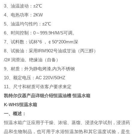
3、油温波动：
±
2℃
4、电热功率：2KW
5、
油温均匀性
约：
±
2℃
6、时间控制：0～999.9H/M/S可调。
7、试料数：试杯*6 ，￠50*200mm深
8、试验油：采用IRM902号油或甘油（丙三醇）
/2# 润滑油、绝缘油（自备）
9、材质：外为静电烤漆,内为不锈钢
10、额定电压：
AC 220V
/50HZ
11、尺寸和材质可依客户要求来定
凯特尔仪器产品详细介绍恒温油槽 恒温水箱
K-WHS恒温水箱
一、概述：
恒温水箱广泛应用于干燥、浓缩、蒸馏、浸渍化学试剂，浸渍药
品和生物制品，也可用于水浴恒温加热和其它温度试验，是生