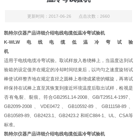
更新时间：2017-06-26 点击次数：2660
凯特尔仪器产品详细介绍电线电缆低温冷弯试验机
K-WLW电线电缆低温冷弯试验
机
适用于电线电缆冷弯试验。取试样放入卷绕棒上，当温度达到试
验箱的设定值并在规定的冷却时间结束后，以均匀之速度旋转试
棒使试样整齐地在规定直径之圆棒上卷绕成紧密的螺旋，再将试
样保持在试棒上直至其恢复到接近环境温度后取出试样，检视是
否有龟裂、裂痕。
符合GB2951
.14-2008
、
GB/T2951.4-1997、
GB2099-
2008
、VDE0472
、
GB10592-89、GB11158-89、
GB10589-89、GB2423.1、GB2423.2
和IEC884-1
、
UL
、
CSA
等
标准。
凯特尔仪器产品详细介绍电线电缆低温冷弯试验机