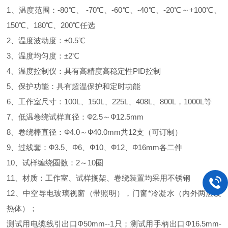
1、温度范围：
-
80℃、
-
70℃、
-
6
0
℃、
-40
℃、
-20
℃～
+1
0
0
℃、
1
5
0
℃、180℃、200℃任选
2、温度波动度：±
0.5
℃
3、温度均匀度：±
2
℃
4、温度控制仪：具有高精度高稳定性PID控制
5、保护功能：具有超温保护和定时功能
6、工作室尺寸：100L、150L、225L、408L、800L，1000L等
7、
低温卷绕试样直径：Ф2.5～Ф12.5mm
8、
卷绕棒直径：Ф4.0～Ф
40
.
0
mm共1
2
支
（可订制）
9、
过线套：Ф3.5、Ф6、Ф10、Ф12、Ф16mm各二件
10、
试样缠
绕
圈数：2～10圈
11、材质：工作室、试样搁架、卷绕装置均采用不锈钢
12、中空导电玻璃视窗（带照明），门窗*冷凝水（内外两层发
热体）；
测试用电缆线引出口Φ50mm--1只；测试用手柄出口Φ16.5mm-