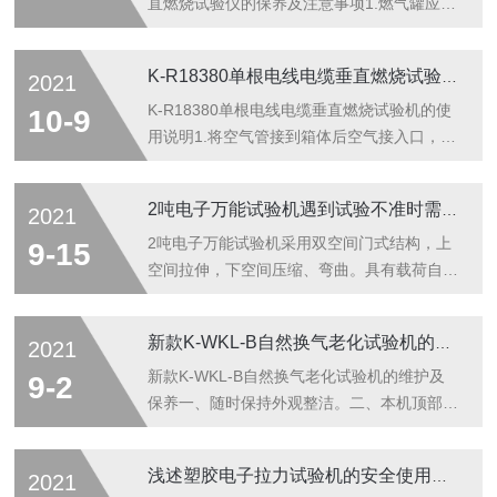
直燃烧试验仪的保养及注意事项1.燃气罐应有
减压阀，主阀关启可靠。2.燃烧试验时应有两
人在场操作，一人负责样品试验的操作，另一
K-R18380单根电线电缆垂直燃烧试验机的使用说明
2021
个负责监督，试验前检查燃气管道路有否漏
气，必要时打开气动小箱检查，如接头、气管
K-R18380单根电线电缆垂直燃烧试验机的使
10-9
是否密封，以免发生意外，试验中，负责监督
用说明1.将空气管接到箱体后空气接入口，检
的试验员最好靠近燃气罐主阀，发现不正常现
查气道接口，防止漏气2．将煤气管接到箱体
象及时关闭主阀，查找原因，试验结束后一定
后煤气接入口，检查气道接口，防止漏气3．
2吨电子万能试验机遇到试验不准时需要及时校正
2021
要关紧主阀。3.试验箱应装在空气不对流但能
打开电源开关4.试验参数设置：燃烧时间、试
自然通风的试验柜中，试验时防止空气流动，
验角度调节设置根据实验标准设置。5.将试验
2吨电子万能试验机采用双空间门式结构，上
9-15
避免燃烧器出现回火。试验结束开动风机...
样品固定在样品支架上。6.打开燃气罐主阀接
空间拉伸，下空间压缩、弯曲。具有载荷自动
通煤气气源，按下“启动”按钮，调节煤气压力
保持、应力、应变控制、循环控制及自编程控
调节旋钮（如果此时压力表打到最大，则调节
制等多种控制方式。根据GB及ISO、JIS、
新款K-WKL-B自然换气老化试验机的维护及保养
2021
流量计旋钮，使流量计旋钮打开一点，再调节
ASTM、DIN、BS等标准进行试验和提供检测
压力调节旋钮）及流量计旋钮，调到标准的规
数据，自动完成材料的承载力、强度、伸长变
新款K-WKL-B自然换气老化试验机的维护及
9-2
定值（煤气压力通常0.0...
形、延伸率、弹性模量等试验参数。2吨电子
保养一、随时保持外观整洁。二、本机顶部请
万能试验机主要用于金属、非金属、复合材料
勿放置物品，以利马达及控制零件之散热。
及制品的力学性能试验，且它是由多部件组合
三、设备经长期使用，电机鼓风装置等零部
浅述塑胶电子拉力试验机的安全使用法则
2021
而成。附具主要用于固定试样，通常我们在做
件，若发生异常杂音，应加以检查，并注意经