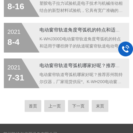
实验时，需要经常更换试样，试样的夹持力会
常清洗加油。四、电气元件如出现温度过高现
塑胶电子拉力试验机是电子技术与机械传动相
8-16
随着磨损而产生变化。另外还由于...
象，必须立即检查发生原因。五、在每次使用
结合的新型材料试验机，它具有宽广准确的加
完毕后，试验箱内应保持清洁，以防腐蚀。
载速度和测试力范围，对载荷、变型、位移的
六、控制柜每月清理一次，以防灰尘过多，影
测量和控制有较高的精度和灵敏度，高精度调
电动窗帘轨道角度弯弧机的特点和适用于哪些牌子的轨道呢
2021
响设备正常运行。七、试验完毕后，应关上总
速电动机可设置无级试验速度，各集成构件间
电源，揩清工作室内水迹，尽量使试验箱处于
均采用插接方式连接。本设备可以选用双重空
K-WHJ300D电动窗帘轨道角度弯弧机的特点
8-4
干燥的环境中;八、控制面板上的电器元件，
间工作的方式，上空间做拉伸，下空间做压缩
和适用于哪些牌子的轨道呢窗帘轨道电动弯角
如...
等试验，达到上下空间同时工作。该工作方式
度机，适用于电动窗帘轨道（佳丽斯，尚飞）
不需要装卸夹具，能达到理想的测量效果。今
二合一款，切换方便，可以弯曲任意弧度,常
电动窗帘轨道弯弧机哪家好呢？推荐苏州凯特尔仪器，厂家现货供应*
2021
天小编来为大家介绍一下塑胶电子拉力试验机
用的90度和135度设置了自动停，且增加了微
的安全使用法则：1、严格遵守操作守则：对
调功能，由于各家轨道的回弹率不一样，微调
电动窗帘轨道弯弧机哪家好呢？推荐苏州凯特
7-31
于试验机来说，是容不得出现差错，否则不
能保证角度更准确。本机主要用于飘窗、八角
尔仪器，厂家现货供应*。K-WH200电动窗帘
仅...
窗等电动窗帘轨道的角度弯弧。POM滚轮耐
轨道弯弧机一、电动窗帘轨道弯弧机设备简
磨且不伤害轨道表面，滚轮采用两主动一从动
介：常用宇别墅内电动窗帘轨道弯圆弧，主要
结构运行更稳定。整机外壳采用1.2mm钢板
用于佳力斯、尚飞等电动窗帘轨道。POM滚
首页
上一页
下一页
末页
静电喷涂，铝合金包边，美观且不伤手。
轮耐磨且可以弯曲任意弧度,滚轮耐磨且不伤
害轨道表面。整机外壳采用1.2mm钢板静电
喷涂，铝合金包边，美观且不伤手。二、电动
窗帘轨道弯弧机主要参数：弯曲半径：可任意